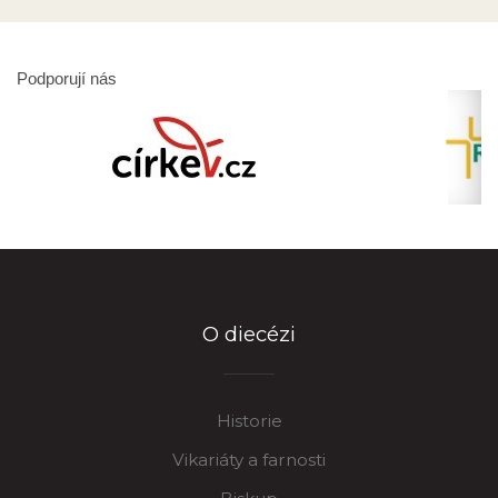
Podporují nás
O diecézi
Historie
Vikariáty a farnosti