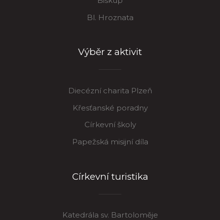
Biskup
Bl. Hroznata
Výběr z aktivit
Diecézní charita Plzeň
Křesťanské poradny
Církevní školy
Papežská misijní díla
Církevní turistika
Katedrála sv. Bartoloměje