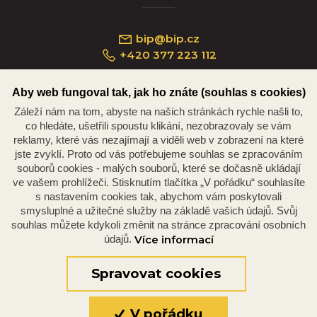
bip@bip.cz
+420 377 223 112
Aby web fungoval tak, jak ho znáte (souhlas s cookies)
Záleží nám na tom, abyste na našich stránkách rychle našli to,
Náměstí Republiky 234/35, 301 00 Plzeň
co hledáte, ušetřili spoustu klikání, nezobrazovaly se vám
reklamy, které vás nezajímají a viděli web v zobrazení na které
jste zvyklí. Proto od vás potřebujeme souhlas se zpracováním
souborů cookies - malých souborů, které se dočasně ukládají
ve vašem prohlížeči. Stisknutím tlačítka „V pořádku“ souhlasíte
s nastavením cookies tak, abychom vám poskytovali
smysluplné a užitečné služby na základě vašich údajů. Svůj
souhlas můžete kdykoli změnit na stránce zpracování osobních
údajů.
Více informací
© 2026 Oficiální stránky Plzeňské diecéze
©dmpCMS
Spravovat cookies
V pořádku