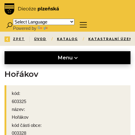
Powered by
Translate
ZPĚT
ÚVOD
/
KATALOG
/
KATASTRALNÍ ÚZEMÍ
Menu
Hořákov
kód:
603325
název:
Hořákov
kód části obce:
003328