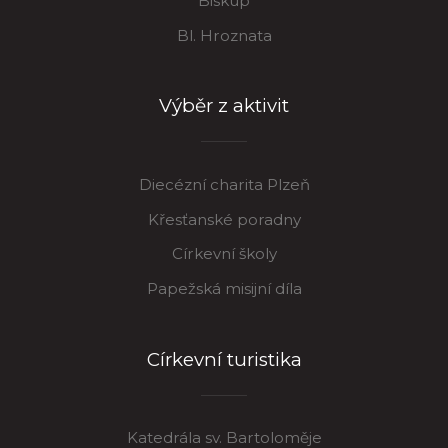
Biskup
Bl. Hroznata
Výběr z aktivit
Diecézní charita Plzeň
Křesťanské poradny
Církevní školy
Papežská misijní díla
Církevní turistika
Katedrála sv. Bartoloměje