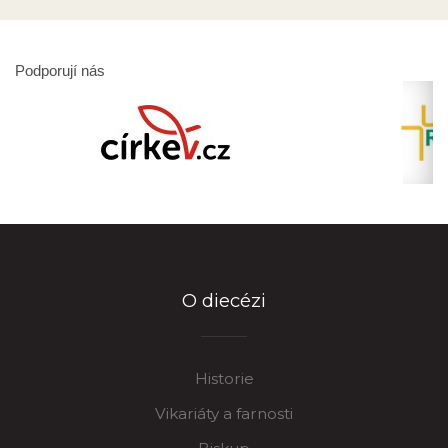
Podporují nás
O diecézi
Historie
Vikariáty a farnosti