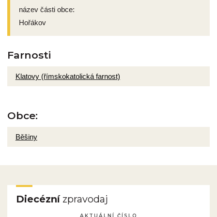
název části obce:
Hořákov
Farnosti
Klatovy (římskokatolická farnost)
Obce:
Běšiny
Diecézní
zpravodaj
AKTUÁLNÍ ČÍSLO