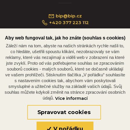
bip@bip.cz
+420 377 223 112
Aby web fungoval tak, jak ho znáte (souhlas s cookies)
Záleží nám na tom, abyste na našich stránkách rychle našli to,
Náměstí Republiky 234/35, 301 00 Plzeň
co hledáte, ušetřili spoustu klikání, nezobrazovaly se vám
reklamy, které vás nezajímají a viděli web v zobrazení na které
jste zvyklí. Proto od vás potřebujeme souhlas se zpracováním
souborů cookies - malých souborů, které se dočasně ukládají
ve vašem prohlížeči. Stisknutím tlačítka „V pořádku“ souhlasíte
s nastavením cookies tak, abychom vám poskytovali
smysluplné a užitečné služby na základě vašich údajů. Svůj
souhlas můžete kdykoli změnit na stránce zpracování osobních
údajů.
Více informací
© 2026 Oficiální stránky Plzeňské diecéze
©dmpCMS
Spravovat cookies
V pořádku