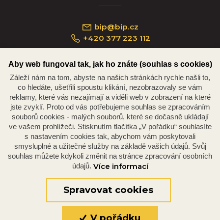
bip@bip.cz
+420 377 223 112
Aby web fungoval tak, jak ho znáte (souhlas s cookies)
Záleží nám na tom, abyste na našich stránkách rychle našli to,
Náměstí Republiky 234/35, 301 00 Plzeň
co hledáte, ušetřili spoustu klikání, nezobrazovaly se vám
reklamy, které vás nezajímají a viděli web v zobrazení na které
jste zvyklí. Proto od vás potřebujeme souhlas se zpracováním
souborů cookies - malých souborů, které se dočasně ukládají
ve vašem prohlížeči. Stisknutím tlačítka „V pořádku“ souhlasíte
s nastavením cookies tak, abychom vám poskytovali
smysluplné a užitečné služby na základě vašich údajů. Svůj
souhlas můžete kdykoli změnit na stránce zpracování osobních
údajů.
Více informací
© 2026 Oficiální stránky Plzeňské diecéze
©dmpCMS
Spravovat cookies
V pořádku