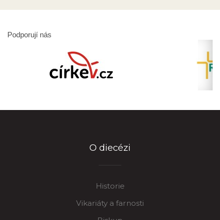
Podporují nás
O diecézi
Historie
Vikariáty a farnosti