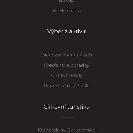
Biskup
Bl. Hroznata
Výběr z aktivit
Diecézní charita Plzeň
Křesťanské poradny
Církevní školy
Papežská misijní díla
Církevní turistika
Katedrála sv. Bartoloměje