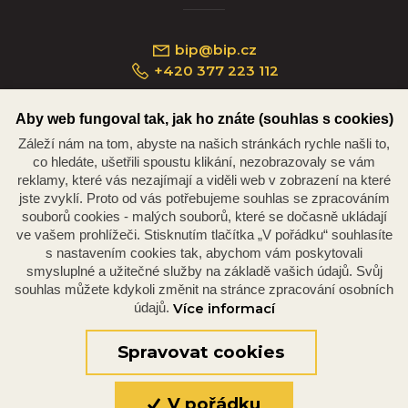
bip@bip.cz
+420 377 223 112
Aby web fungoval tak, jak ho znáte (souhlas s cookies)
Záleží nám na tom, abyste na našich stránkách rychle našli to,
Náměstí Republiky 234/35, 301 00 Plzeň
co hledáte, ušetřili spoustu klikání, nezobrazovaly se vám
reklamy, které vás nezajímají a viděli web v zobrazení na které
jste zvyklí. Proto od vás potřebujeme souhlas se zpracováním
souborů cookies - malých souborů, které se dočasně ukládají
ve vašem prohlížeči. Stisknutím tlačítka „V pořádku“ souhlasíte
s nastavením cookies tak, abychom vám poskytovali
smysluplné a užitečné služby na základě vašich údajů. Svůj
souhlas můžete kdykoli změnit na stránce zpracování osobních
údajů.
Více informací
© 2026 Oficiální stránky Plzeňské diecéze
©dmpCMS
Spravovat cookies
V pořádku