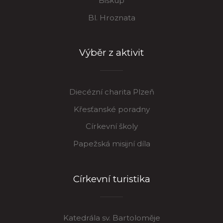
Biskup
Bl. Hroznata
Výběr z aktivit
Diecézní charita Plzeň
Křesťanské poradny
Církevní školy
Papežská misijní díla
Církevní turistika
Katedrála sv. Bartoloměje