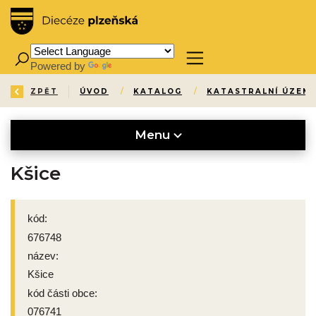
Powered by
Translate
ZPĚT
ÚVOD
/
KATALOG
/
KATASTRALNÍ ÚZEMÍ
Menu
Kšice
kód:
676748
název:
Kšice
kód části obce:
076741