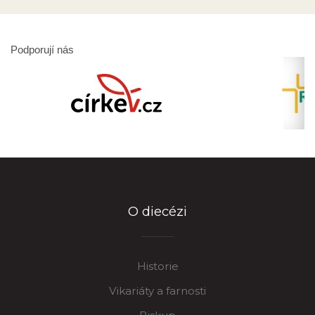
Podporují nás
O diecézi
Historie
Vikariáty a farnosti