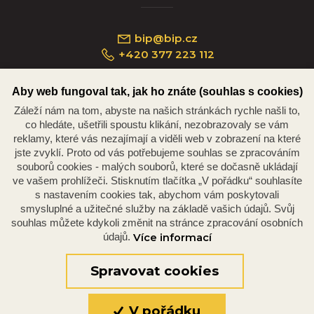
bip@bip.cz
+420 377 223 112
Aby web fungoval tak, jak ho znáte (souhlas s cookies)
Záleží nám na tom, abyste na našich stránkách rychle našli to,
Náměstí Republiky 234/35, 301 00 Plzeň
co hledáte, ušetřili spoustu klikání, nezobrazovaly se vám
reklamy, které vás nezajímají a viděli web v zobrazení na které
jste zvyklí. Proto od vás potřebujeme souhlas se zpracováním
souborů cookies - malých souborů, které se dočasně ukládají
ve vašem prohlížeči. Stisknutím tlačítka „V pořádku“ souhlasíte
s nastavením cookies tak, abychom vám poskytovali
smysluplné a užitečné služby na základě vašich údajů. Svůj
souhlas můžete kdykoli změnit na stránce zpracování osobních
údajů.
Více informací
© 2026 Oficiální stránky Plzeňské diecéze
©dmpCMS
Spravovat cookies
V pořádku