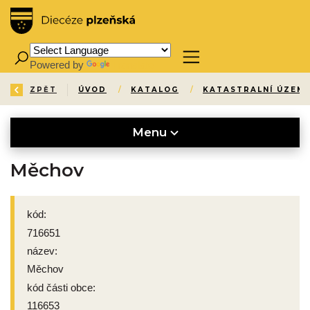
Powered by
Translate
ZPĚT
ÚVOD
/
KATALOG
/
KATASTRALNÍ ÚZEMÍ
Menu
Měchov
kód:
716651
název:
Měchov
kód části obce:
116653