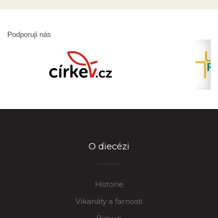
Podporují nás
O diecézi
Historie
Vikariáty a farnosti