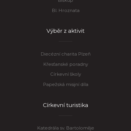
Biskup
Bl. Hroznata
Výběr z aktivit
Diecézní charita Plzeň
Křesťanské poradny
Církevní školy
Papežská misijní díla
Církevní turistika
Katedrála sv. Bartoloměje