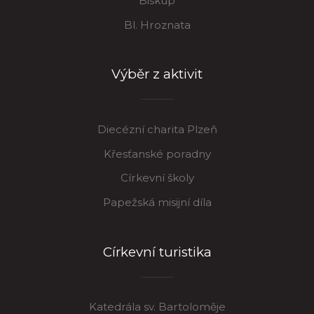
Biskup
Bl. Hroznata
Výběr z aktivit
Diecézní charita Plzeň
Křesťanské poradny
Církevní školy
Papežská misijní díla
Církevní turistika
Katedrála sv. Bartoloměje