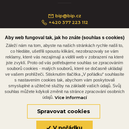
bip@bip.cz
+420 377 223 112
Aby web fungoval tak, jak ho znáte (souhlas s cookies)
Záleží nám na tom, abyste na našich stránkách rychle našli to,
Náměstí Republiky 234/35, 301 00 Plzeň
co hledáte, ušetřili spoustu klikání, nezobrazovaly se vám
reklamy, které vás nezajímají a viděli web v zobrazení na které
jste zvyklí. Proto od vás potřebujeme souhlas se zpracováním
souborů cookies - malých souborů, které se dočasně ukládají
ve vašem prohlížeči. Stisknutím tlačítka „V pořádku“ souhlasíte
s nastavením cookies tak, abychom vám poskytovali
smysluplné a užitečné služby na základě vašich údajů. Svůj
souhlas můžete kdykoli změnit na stránce zpracování osobních
údajů.
Více informací
© 2026 Oficiální stránky Plzeňské diecéze
©dmpCMS
Spravovat cookies
V pořádku