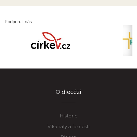
Podporují nás
O diecézi
Historie
Vikariáty a farnosti