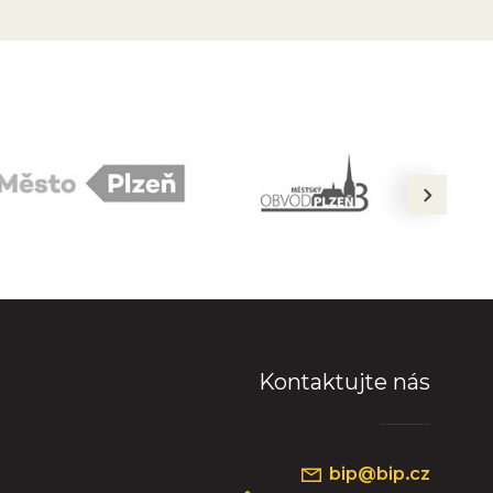
next
Kontaktujte nás
bip@bip.cz