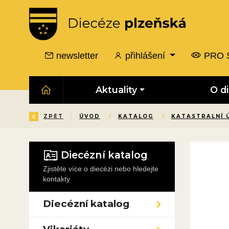
newsletter
přihlášení
PRO 
Aktuality
O d
ZPĚT
ÚVOD
/
KATALOG
/
KATASTRALNÍ 
Diecézní katalog
Zjistěte více o diecézi nebo hledejte
kontakty
Diecézní katalog