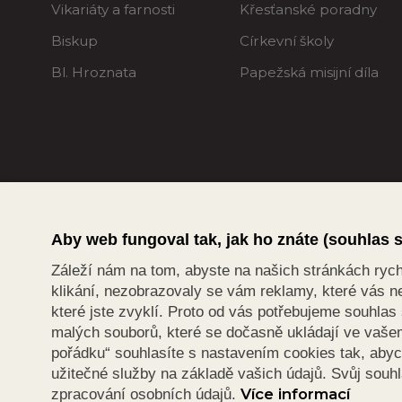
Vikariáty a farnosti
Křesťanské poradny
Biskup
Církevní školy
Bl. Hroznata
Papežská misijní díla
Aby web fungoval tak, jak ho znáte (souhlas 
Záleží nám na tom, abyste na našich stránkách rychle
klikání, nezobrazovaly se vám reklamy, které vás ne
které jste zvyklí. Proto od vás potřebujeme souhla
malých souborů, které se dočasně ukládají ve vašem 
pořádku“ souhlasíte s nastavením cookies tak, aby
užitečné služby na základě vašich údajů. Svůj souh
Více informací
zpracování osobních údajů.