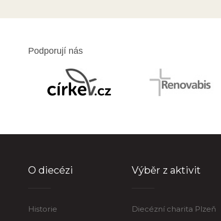
Podporují nás
O diecézi
Výběr z aktivit
Historie
Diecézní charita Plzeň