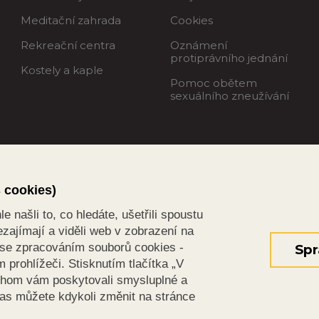
Meditační zahrada
Cookies
Rekreační centra
Oznámení
protiprávního jednání
Kostely a kaple
Pomoc obětem
sexuálního zneužívání
s cookies)
 našli to, co hledáte, ušetřili spoustu
zajímají a viděli web v zobrazení na
s se zpracováním souborů cookies -
Spr
prohlížeči. Stisknutím tlačítka „V
chom vám poskytovali smysluplné a
las můžete kdykoli změnit na stránce