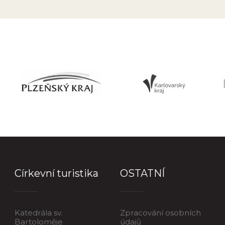
Církevní turistika
OSTATNÍ
Katedrála sv.
Zpracování osobních
Bartoloměje
údajů