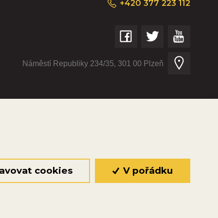
+420 377 223 112
Náměstí Republiky 234/35, 301 00 Plzeň
© 2026 Oficiální stránky Plzeňské diecéze
©dmpCMS
avovat cookies
V pořádku