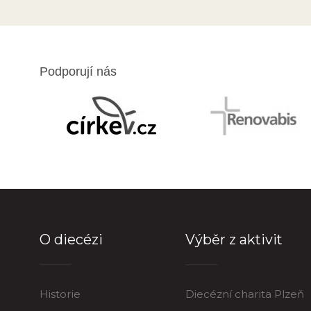
Podporují nás
O diecézi
Výběr z aktivit
Historie
Diecézní charita Plzeň