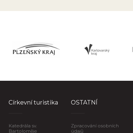
Církevní turistika
OSTATNÍ
Katedrála sv.
Zpracování osobních
Bartoloměje
údajů