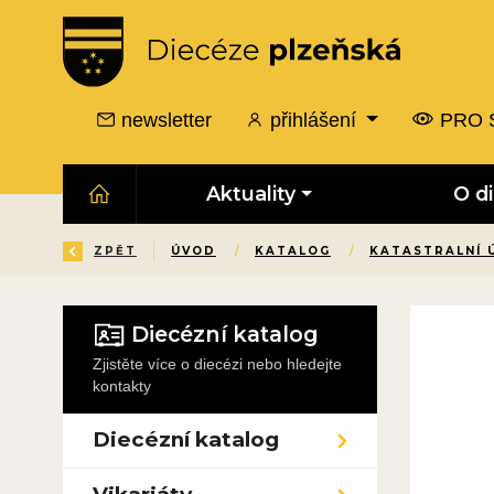
newsletter
přihlášení
PRO 
Aktuality
O d
ZPĚT
ÚVOD
/
KATALOG
/
KATASTRALNÍ 
Diecézní katalog
Zjistěte více o diecézi nebo hledejte
kontakty
Diecézní katalog