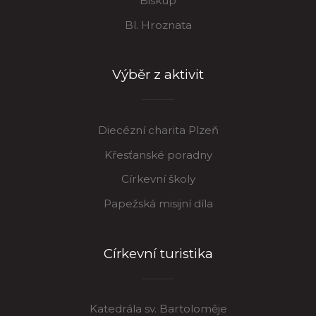
Biskup
Bl. Hroznata
Výběr z aktivit
Diecézní charita Plzeň
Křesťanské poradny
Církevní školy
Papežská misijní díla
Církevní turistika
Katedrála sv. Bartoloměje