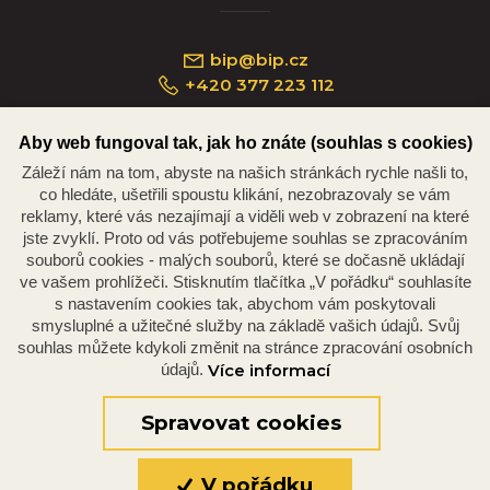
bip@bip.cz
+420 377 223 112
Aby web fungoval tak, jak ho znáte (souhlas s cookies)
Záleží nám na tom, abyste na našich stránkách rychle našli to,
Náměstí Republiky 234/35, 301 00 Plzeň
co hledáte, ušetřili spoustu klikání, nezobrazovaly se vám
reklamy, které vás nezajímají a viděli web v zobrazení na které
jste zvyklí. Proto od vás potřebujeme souhlas se zpracováním
souborů cookies - malých souborů, které se dočasně ukládají
ve vašem prohlížeči. Stisknutím tlačítka „V pořádku“ souhlasíte
s nastavením cookies tak, abychom vám poskytovali
smysluplné a užitečné služby na základě vašich údajů. Svůj
souhlas můžete kdykoli změnit na stránce zpracování osobních
údajů.
Více informací
© 2026 Oficiální stránky Plzeňské diecéze
©dmpCMS
Spravovat cookies
V pořádku