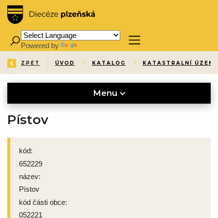
Powered by
Translate
ZPĚT
ÚVOD
/
KATALOG
/
KATASTRALNÍ ÚZEMÍ
Menu
Pístov
kód:
652229
název:
Pístov
kód části obce:
052221