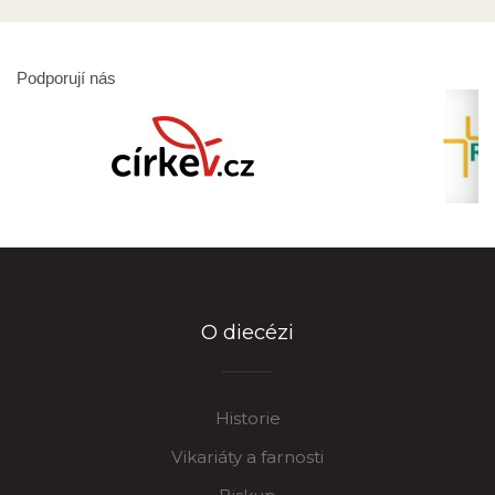
Podporují nás
O diecézi
Historie
Vikariáty a farnosti