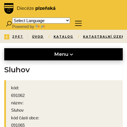
Powered by
Translate
ZPĚT
ÚVOD
/
KATALOG
/
KATASTRALNÍ ÚZEMÍ
Menu
Sluhov
kód:
691062
název:
Sluhov
kód části obce:
091065