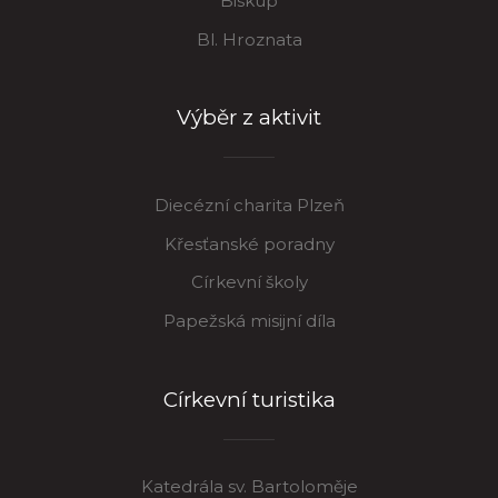
Biskup
Bl. Hroznata
Výběr z aktivit
Diecézní charita Plzeň
Křesťanské poradny
Církevní školy
Papežská misijní díla
Církevní turistika
Katedrála sv. Bartoloměje