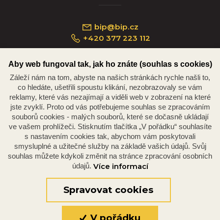
bip@bip.cz
+420 377 223 112
Aby web fungoval tak, jak ho znáte (souhlas s cookies)
Záleží nám na tom, abyste na našich stránkách rychle našli to,
Náměstí Republiky 234/35, 301 00 Plzeň
co hledáte, ušetřili spoustu klikání, nezobrazovaly se vám
reklamy, které vás nezajímají a viděli web v zobrazení na které
jste zvyklí. Proto od vás potřebujeme souhlas se zpracováním
souborů cookies - malých souborů, které se dočasně ukládají
ve vašem prohlížeči. Stisknutím tlačítka „V pořádku“ souhlasíte
s nastavením cookies tak, abychom vám poskytovali
smysluplné a užitečné služby na základě vašich údajů. Svůj
souhlas můžete kdykoli změnit na stránce zpracování osobních
údajů.
Více informací
© 2026 Oficiální stránky Plzeňské diecéze
©dmpCMS
Spravovat cookies
V pořádku