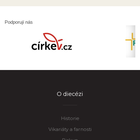
Podporují nás
O diecézi
Historie
Vikariáty a farnosti