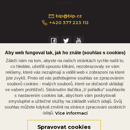
bip@bip.cz
+420 377 223 112
Náměstí Republiky 234/35, 301 00 Plzeň
Aby web fungoval tak, jak ho znáte (souhlas s cookies)
Záleží nám na tom, abyste na našich stránkách rychle našli to,
co hledáte, ušetřili spoustu klikání, nezobrazovaly se vám
reklamy, které vás nezajímají a viděli web v zobrazení na které
jste zvyklí. Proto od vás potřebujeme souhlas se zpracováním
souborů cookies - malých souborů, které se dočasně ukládají
ve vašem prohlížeči. Stisknutím tlačítka „V pořádku“ souhlasíte
s nastavením cookies tak, abychom vám poskytovali
smysluplné a užitečné služby na základě vašich údajů. Svůj
souhlas můžete kdykoli změnit na stránce zpracování osobních
© 2026 Oficiální stránky Plzeňské diecéze
©dmpCMS
údajů.
Více informací
Spravovat cookies