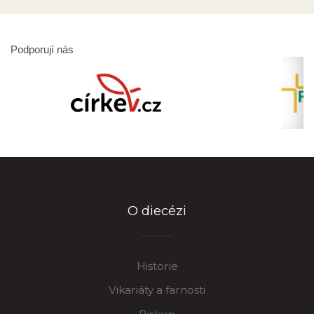
Podporují nás
O diecézi
Historie
Vikariáty a farnosti