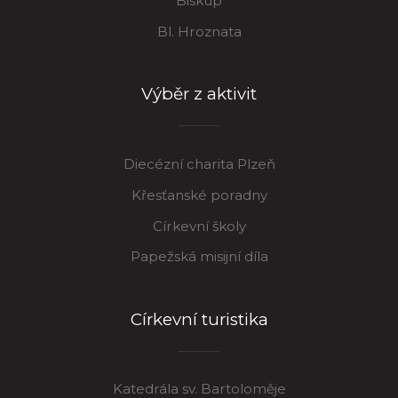
Biskup
Bl. Hroznata
Výběr z aktivit
Diecézní charita Plzeň
Křesťanské poradny
Církevní školy
Papežská misijní díla
Církevní turistika
Katedrála sv. Bartoloměje