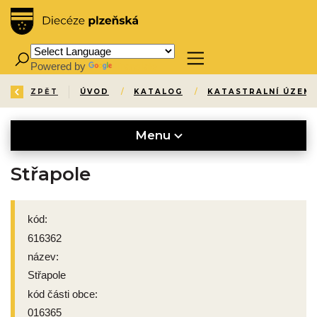
Powered by
Translate
ZPĚT
ÚVOD
/
KATALOG
/
KATASTRALNÍ ÚZEMÍ
Menu
Střapole
kód:
616362
název:
Střapole
kód části obce:
016365