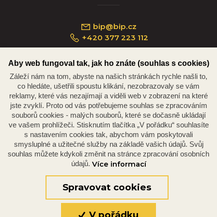
bip@bip.cz
+420 377 223 112
Aby web fungoval tak, jak ho znáte (souhlas s cookies)
Záleží nám na tom, abyste na našich stránkách rychle našli to,
Náměstí Republiky 234/35, 301 00 Plzeň
co hledáte, ušetřili spoustu klikání, nezobrazovaly se vám
reklamy, které vás nezajímají a viděli web v zobrazení na které
jste zvyklí. Proto od vás potřebujeme souhlas se zpracováním
souborů cookies - malých souborů, které se dočasně ukládají
ve vašem prohlížeči. Stisknutím tlačítka „V pořádku“ souhlasíte
s nastavením cookies tak, abychom vám poskytovali
smysluplné a užitečné služby na základě vašich údajů. Svůj
souhlas můžete kdykoli změnit na stránce zpracování osobních
údajů.
Více informací
© 2026 Oficiální stránky Plzeňské diecéze
©dmpCMS
Spravovat cookies
V pořádku