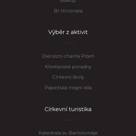
Biskup
Bl. Hroznata
Výběr z aktivit
Diecézní charita Plzeň
Křesťanské poradny
Církevní školy
Papežská misijní díla
Církevní turistika
Katedrála sv. Bartoloměje