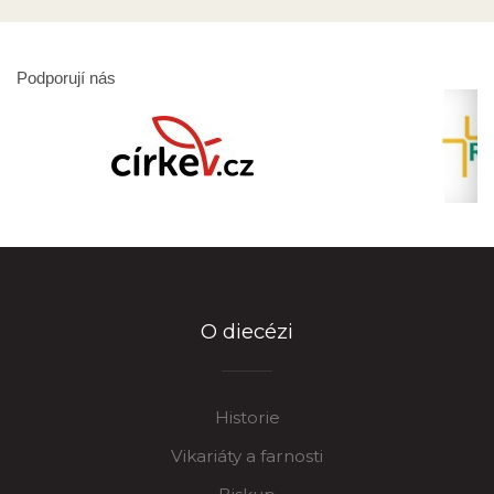
Podporují nás
O diecézi
Historie
Vikariáty a farnosti