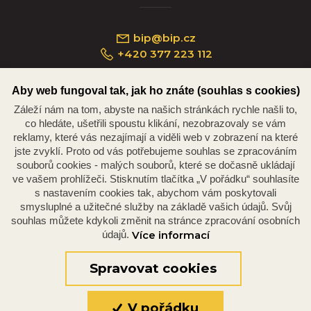
bip@bip.cz
+420 377 223 112
Aby web fungoval tak, jak ho znáte (souhlas s cookies)
Záleží nám na tom, abyste na našich stránkách rychle našli to,
Náměstí Republiky 234/35, 301 00 Plzeň
co hledáte, ušetřili spoustu klikání, nezobrazovaly se vám
reklamy, které vás nezajímají a viděli web v zobrazení na které
jste zvyklí. Proto od vás potřebujeme souhlas se zpracováním
souborů cookies - malých souborů, které se dočasně ukládají
ve vašem prohlížeči. Stisknutím tlačítka „V pořádku“ souhlasíte
s nastavením cookies tak, abychom vám poskytovali
smysluplné a užitečné služby na základě vašich údajů. Svůj
souhlas můžete kdykoli změnit na stránce zpracování osobních
údajů.
Více informací
© 2026 Oficiální stránky Plzeňské diecéze
©dmpCMS
Spravovat cookies
V pořádku