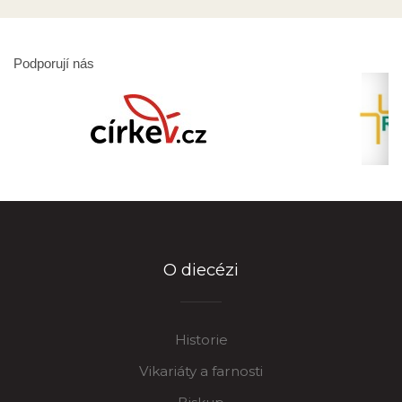
Podporují nás
O diecézi
Historie
Vikariáty a farnosti