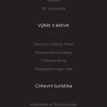
Biskup
Bl. Hroznata
Výběr z aktivit
Diecézní charita Plzeň
Křesťanské poradny
Církevní školy
Papežská misijní díla
Církevní turistika
Katedrála sv. Bartoloměje