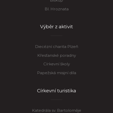
Biskup
Bl. Hroznata
Výběr z aktivit
Diecézní charita Plzeň
Křesťanské poradny
Církevní školy
Papežská misijní díla
Církevní turistika
Katedrála sv. Bartoloměje