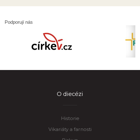
Podporují nás
O diecézi
Historie
Vikariáty a farnosti