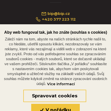
bip@bip.cz
+420 377 223 112
Aby web fungoval tak, jak ho znáte (souhlas s cookies)
Záleží nám na tom, abyste na našich stránkách rychle našli to,
Náměstí Republiky 234/35, 301 00 Plzeň
co hledáte, ušetřili spoustu klikání, nezobrazovaly se vám
reklamy, které vás nezajímají a viděli web v zobrazení na které
jste zvyklí. Proto od vás potřebujeme souhlas se zpracováním
souborů cookies - malých souborů, které se dočasně ukládají
ve vašem prohlížeči. Stisknutím tlačítka „V pořádku“ souhlasíte
s nastavením cookies tak, abychom vám poskytovali
smysluplné a užitečné služby na základě vašich údajů. Svůj
souhlas můžete kdykoli změnit na stránce zpracování osobních
údajů.
Více informací
© 2026 Oficiální stránky Plzeňské diecéze
©dmpCMS
Spravovat cookies
V pořádku