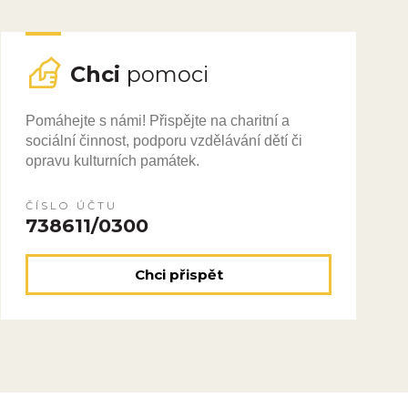
Chci
pomoci
Pomáhejte s námi! Přispějte na charitní a
sociální činnost, podporu vzdělávání dětí či
opravu kulturních památek.
ČÍSLO ÚČTU
738611/0300
Chci přispět