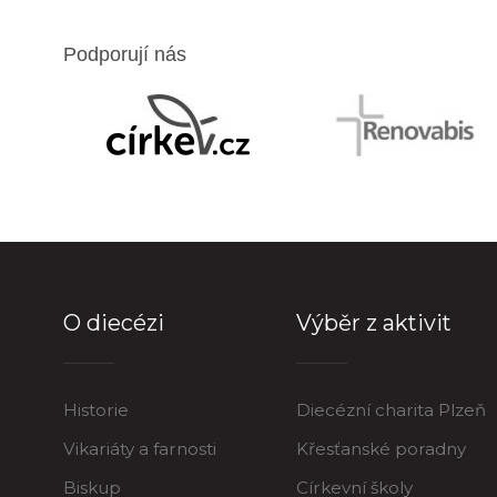
Podporují nás
O diecézi
Výběr z aktivit
Historie
Diecézní charita Plzeň
Vikariáty a farnosti
Křesťanské poradny
Biskup
Církevní školy