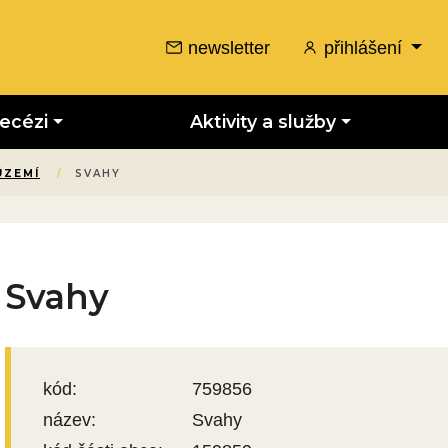
newsletter
přihlášení
iecézi
Aktivity a služby
ÚZEMÍ
/
SVAHY
Svahy
kód:
759856
název:
Svahy