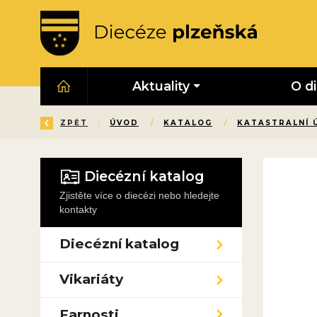
Aktuality
O d
ZPĚT
ÚVOD
/
KATALOG
/
KATASTRALNÍ 
Diecézní katalog
Zjistěte více o diecézi nebo hledejte
kontakty
Diecézní katalog
Vikariáty
Farnosti