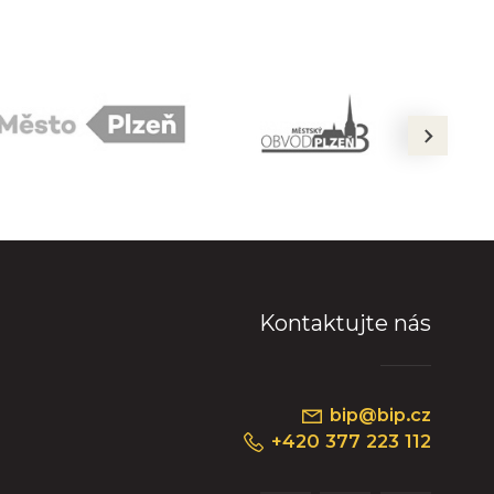
next
Kontaktujte nás
bip@bip.cz
+420 377 223 112