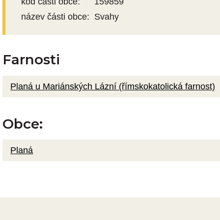
kód části obce:
159859
název části obce:
Svahy
Farnosti
Planá u Mariánských Lázní (římskokatolická farnost)
Obce:
Planá