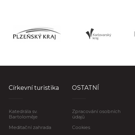
Církevní turistika
OSTATNÍ
Katedrála sv.
Zpracování osobních
Bartoloměje
údajů
Meditační zahrada
Cookies