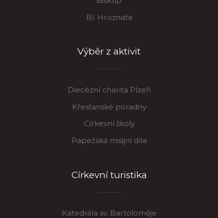
Biskup
Bl. Hroznata
Výběr z aktivit
Diecézní charita Plzeň
Křesťanské poradny
Církevní školy
Papežská misijní díla
Církevní turistika
Katedrála sv. Bartoloměje