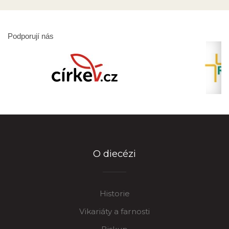
Podporují nás
O diecézi
Historie
Vikariáty a farnosti