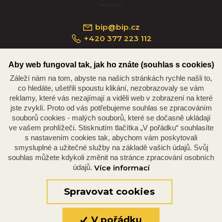
bip@bip.cz
+420 377 223 112
Aby web fungoval tak, jak ho znáte (souhlas s cookies)
Záleží nám na tom, abyste na našich stránkách rychle našli to,
Náměstí Republiky 234/35, 301 00 Plzeň
co hledáte, ušetřili spoustu klikání, nezobrazovaly se vám
reklamy, které vás nezajímají a viděli web v zobrazení na které
jste zvyklí. Proto od vás potřebujeme souhlas se zpracováním
souborů cookies - malých souborů, které se dočasně ukládají
ve vašem prohlížeči. Stisknutím tlačítka „V pořádku“ souhlasíte
s nastavením cookies tak, abychom vám poskytovali
smysluplné a užitečné služby na základě vašich údajů. Svůj
souhlas můžete kdykoli změnit na stránce zpracování osobních
údajů.
Více informací
© 2026 Oficiální stránky Plzeňské diecéze
©dmpCMS
Spravovat cookies
V pořádku