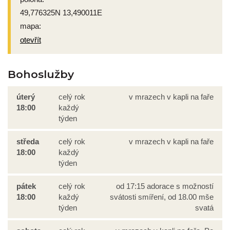
49,776325N 13,490011E
mapa:
otevřít
Bohoslužby
úterý
celý rok
v mrazech v kapli na faře
18:00
každý
týden
středa
celý rok
v mrazech v kapli na faře
18:00
každý
týden
pátek
celý rok
od 17:15 adorace s možností
18:00
každý
svátosti smíření, od 18.00 mše
týden
svatá