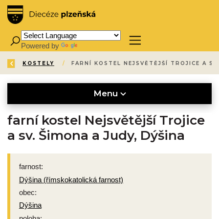
Powered by
Translate
ZPĚT
ÚVOD
KATALOG
KOSTELY
/
/
/
Menu
farní kostel Nejsvětější Trojice
a sv. Šimona a Judy, Dýšina
farnost:
Dýšina (římskokatolická farnost)
obec:
Dýšina
poloha: