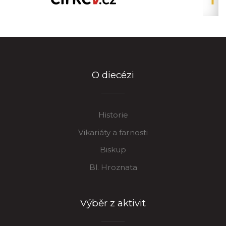
O diecézi
Historie
Vikariáty a farnosti
Biskup
Bl. Hroznata
Výběr z aktivit