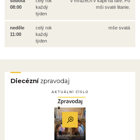
sobota
celý rok
v mrazech v kapli na faře. Po
08:00
každý
mši svaté litanie.
týden
neděle
celý rok
mše svatá
11:00
každý
týden
Diecézní
zpravodaj
AKTUÁLNÍ ČÍSLO