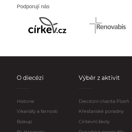
Podporují nás
O diecézi
Výběr z aktivit
Historie
Diecézní charita Plzeň
Vikariáty a farnosti
Křesťanské poradny
Biskup
Církevní školy
Bl. Hroznata
Papežská misijní díla