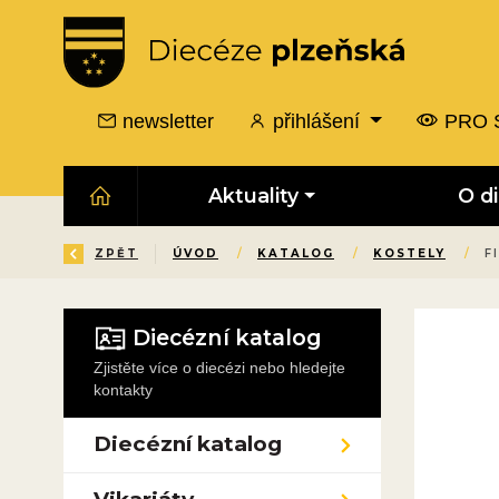
newsletter
přihlášení
PRO 
Aktuality
O d
ZPĚT
ÚVOD
/
KATALOG
/
KOSTELY
/
F
Diecézní katalog
Zjistěte více o diecézi nebo hledejte
kontakty
Diecézní katalog