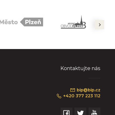
next
Kontaktujte nás
bip@bip.cz
+420 377 223 112