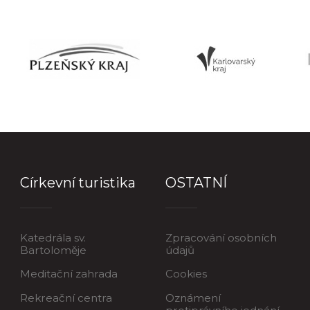
Církevní turistika
OSTATNÍ
Katedrála sv.
Zpracování osobních
Bartoloměje
údajů
Meditační zahrada
Cookies
Rekreační centra
Oznámení