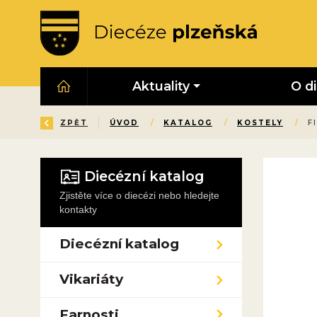
Aktuality
O d
ZPĚT
ÚVOD
/
KATALOG
/
KOSTELY
/
F
Diecézní katalog
Zjistěte více o diecézi nebo hledejte
kontakty
Diecézní katalog
Vikariáty
Farnosti