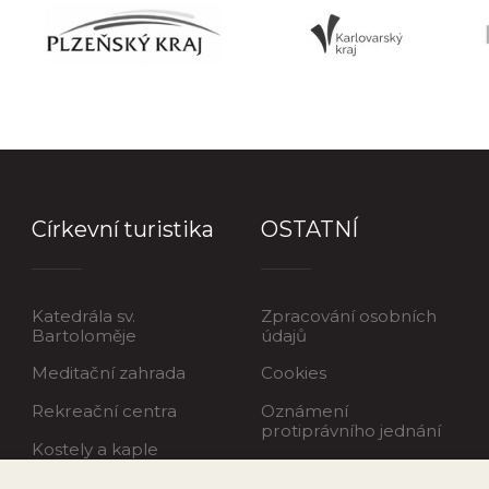
Církevní turistika
OSTATNÍ
Katedrála sv.
Zpracování osobních
Bartoloměje
údajů
Meditační zahrada
Cookies
Rekreační centra
Oznámení
protiprávního jednání
Kostely a kaple
Pomoc obětem
sexuálního zneužívání