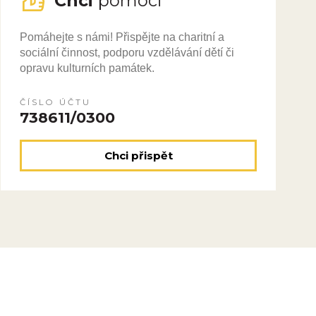
Chci
pomoci
Pomáhejte s námi! Přispějte na charitní a
sociální činnost, podporu vzdělávání dětí či
opravu kulturních památek.
ČÍSLO ÚČTU
738611/0300
Chci přispět