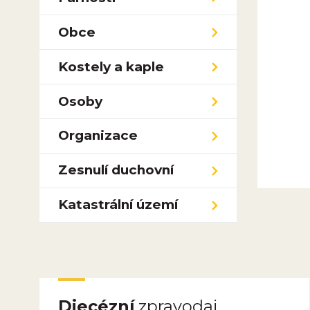
Obce
Kostely a kaple
Osoby
Organizace
Zesnulí duchovní
Katastrální území
Diecézní
zpravodaj