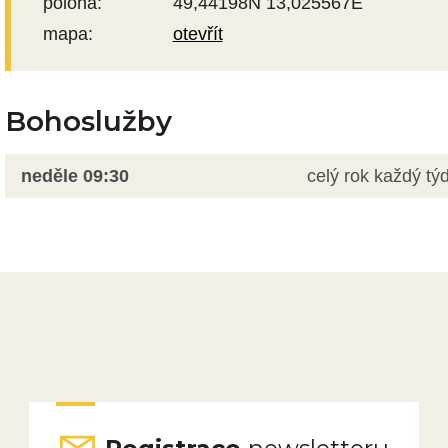
poloha:
49,44198N 13,025567E
mapa:
otevřít
Bohoslužby
neděle
09:30
celý rok každý tý