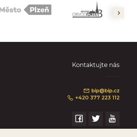
next
Kontaktujte nás
bip@bip.cz
+420 377 223 112
Náměstí Republiky 234/35, 301 00 Plzeň