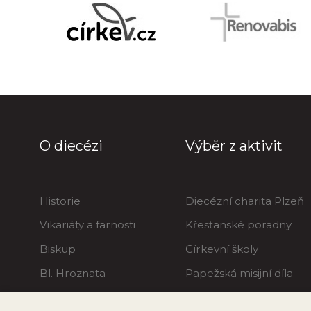
O diecézi
Výběr z aktivit
Historie
Diecézní charita Plzeň
Vikariáty a farnosti
Křesťanské poradny
Biskup
Církevní školy
Bl. Hroznata
Papežská misijní díla