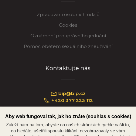
Zpracování osobních údajů
Cookies
Oznámení protiprávního jednání
Pomoc obětem sexuálního zneužívání
Kontaktujte nás
bip@bip.cz
+420 377 223 112
Aby web fungoval tak, jak ho znáte (souhlas s cookies)
Záleží nám na tom, abyste na našich stránkách rychle našli to,
Náměstí Republiky 234/35, 301 00 Plzeň
co hledáte, ušetřili spoustu klikání, nezobrazovaly se vám