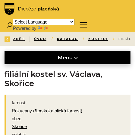
Powered by
Translate
ZPĚT
ÚVOD
/
KATALOG
/
KOSTELY
/
FILIÁLN
Menu
filiální kostel sv. Václava,
Skořice
farnost:
Rokycany (římskokatolická farnost)
obec:
Skořice
poloha: