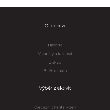
O diecézi
Historie
Vikariáty a farnosti
Biskup
Bl. Hroznata
Výběr z aktivit
Diecézní charita Plzeň