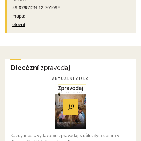
49,678812N 13,70109E
mapa:
otevřít
Diecézní
zpravodaj
AKTUÁLNÍ ČÍSLO
Každý měsíc vydáváme zpravodaj s důležitým děním v