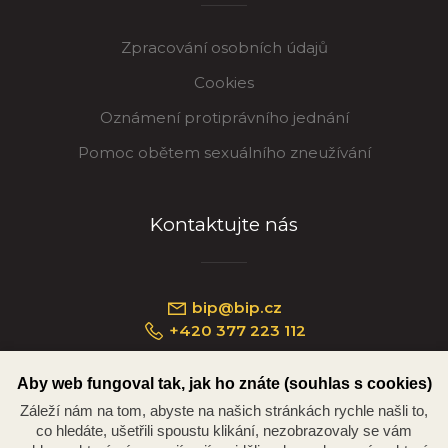
Zpracování osobních údajů
Cookies
Oznámení protiprávního jednání
Pomoc obětem sexuálního zneužívání
Kontaktujte nás
bip@bip.cz
+420 377 223 112
Aby web fungoval tak, jak ho znáte (souhlas s cookies)
Záleží nám na tom, abyste na našich stránkách rychle našli to,
Náměstí Republiky 234/35, 301 00 Plzeň
co hledáte, ušetřili spoustu klikání, nezobrazovaly se vám