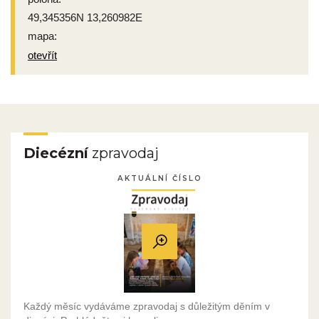
49,345356N 13,260982E
mapa:
otevřít
Diecézní
zpravodaj
AKTUÁLNÍ ČÍSLO
Každý měsíc vydáváme zpravodaj s důležitým děním v