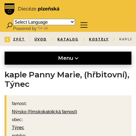
Powered by
Translate
ZPĚT
ÚVOD
/
KATALOG
/
KOSTELY
/
KAPLE 
Menu
kaple Panny Marie, (hřbitovní),
Týnec
farnost:
Nýrsko (římskokatolická farnost)
obec:
Týnec
poloha: