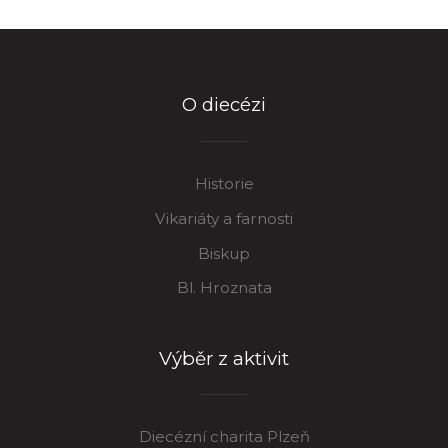
O diecézi
Historie
Vikariáty a farnosti
Biskup
Bl. Hroznata
Výběr z aktivit
Diecézní charita Plzeň