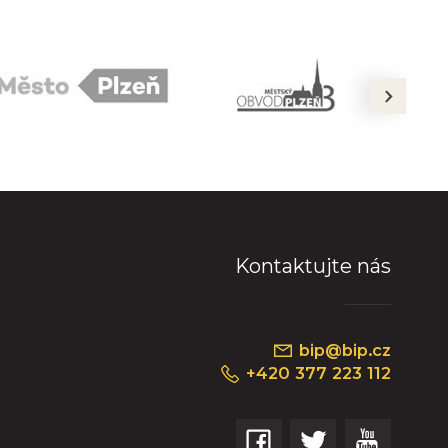
next
Kontaktujte nás
bip@bip.cz
+420 377 223 112