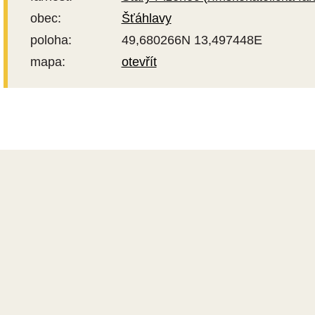
obec:
Šťáhlavy
poloha:
49,680266N 13,497448E
mapa:
otevřít