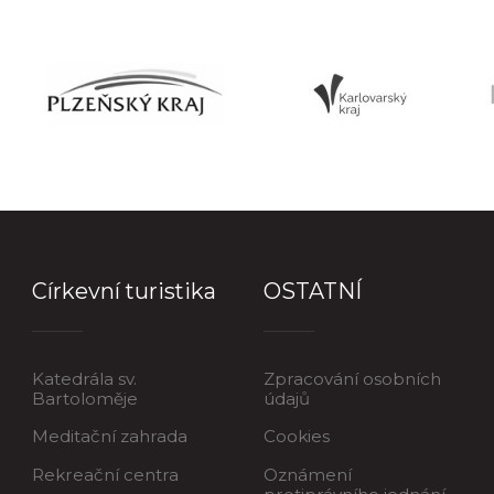
Církevní turistika
OSTATNÍ
Katedrála sv.
Zpracování osobních
Bartoloměje
údajů
Meditační zahrada
Cookies
Rekreační centra
Oznámení