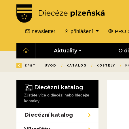
newsletter
přihlášení
PRO 
Aktuality
O d
ZPĚT
ÚVOD
/
KATALOG
/
KOSTELY
/
K
Diecézní katalog
Zjistěte více o diecézi nebo hledejte
kontakty
Diecézní katalog