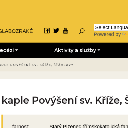
SLABOZRAKÉ
Powered by
iecézi
Aktivity a služby
APLE POVÝŠENÍ SV. KŘÍŽE, ŠŤÁHLAVY
kaple Povýšení sv. Kříže,
farnost:
Starý Plzenec (římskokatolická far