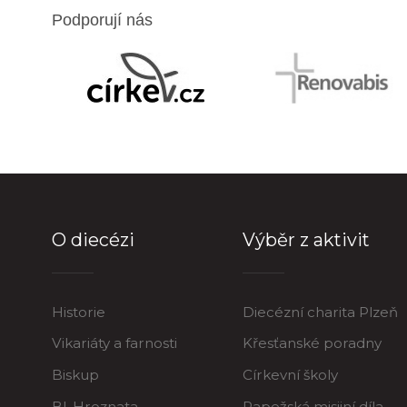
Podporují nás
O diecézi
Výběr z aktivit
Historie
Diecézní charita Plzeň
Vikariáty a farnosti
Křesťanské poradny
Biskup
Církevní školy
Bl. Hroznata
Papežská misijní díla