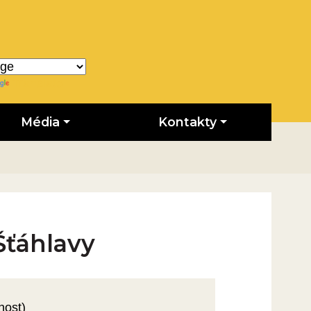
Translate
Média
Kontakty
 Šťáhlavy
nost)