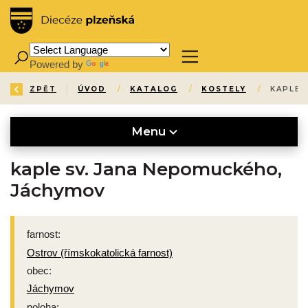
Powered by
Translate
ZPĚT
ÚVOD
/
KATALOG
/
KOSTELY
/
KAPLE 
Menu
kaple sv. Jana Nepomuckého,
Jáchymov
farnost:
Ostrov (římskokatolická farnost)
obec:
Jáchymov
poloha: