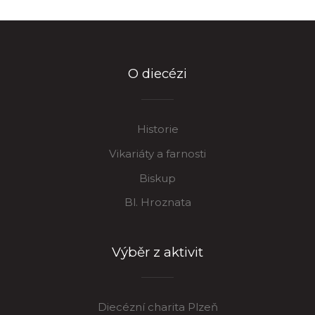
O diecézi
Historie
Vikariáty a farnosti
Biskup
Bl. Hroznata
Výběr z aktivit
Diecézní charita Plzeň