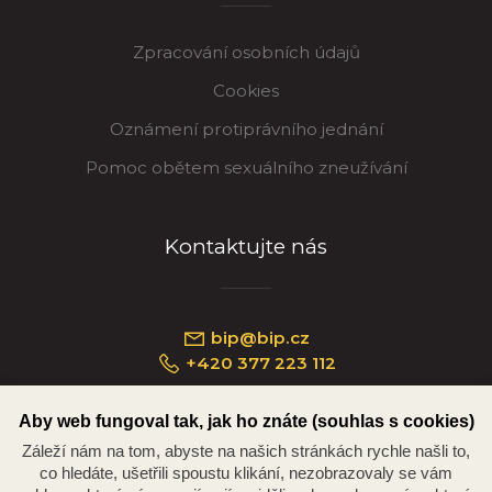
Zpracování osobních údajů
Cookies
Oznámení protiprávního jednání
Pomoc obětem sexuálního zneužívání
Kontaktujte nás
bip@bip.cz
+420 377 223 112
Aby web fungoval tak, jak ho znáte (souhlas s cookies)
Záleží nám na tom, abyste na našich stránkách rychle našli to,
Náměstí Republiky 234/35, 301 00 Plzeň
co hledáte, ušetřili spoustu klikání, nezobrazovaly se vám