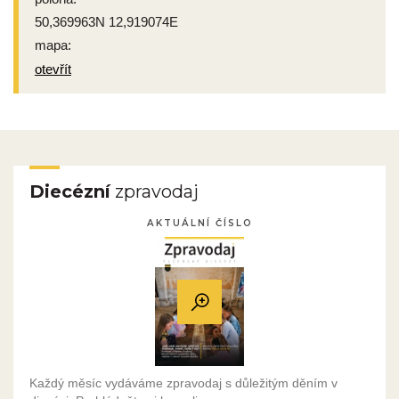
50,369963N 12,919074E
mapa:
otevřít
Diecézní
zpravodaj
AKTUÁLNÍ ČÍSLO
Každý měsíc vydáváme zpravodaj s důležitým děním v