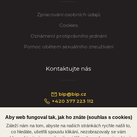
Zpracování osobních údajů
Cookies
Oznámení protiprávního jednání
Pomoc obětem sexuálního zneužívání
Kontaktujte nás
bip@bip.cz
+420 377 223 112
Aby web fungoval tak, jak ho znáte (souhlas s cookies)
Záleží nám na tom, abyste na našich stránkách rychle našli to,
Náměstí Republiky 234/35, 301 00 Plzeň
co hledáte, ušetřili spoustu klikání, nezobrazovaly se vám