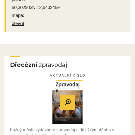
50,302903N 12,940245E
mapa:
otevřít
Diecézní
zpravodaj
AKTUÁLNÍ ČÍSLO
Každý měsíc vydáváme zpravodaj s důležitým děním v