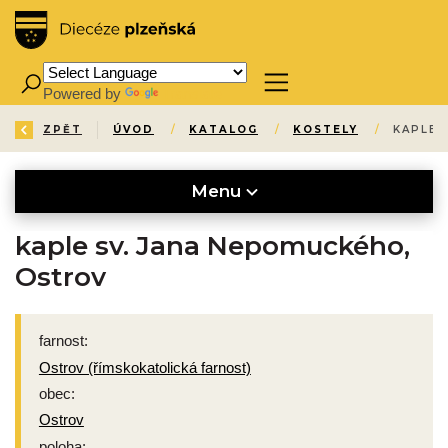
Powered by
Translate
ZPĚT
ÚVOD
/
KATALOG
/
KOSTELY
/
KAPLE 
Menu
kaple sv. Jana Nepomuckého,
Ostrov
farnost:
Ostrov (římskokatolická farnost)
obec:
Ostrov
poloha: