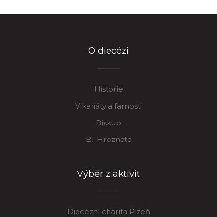
O diecézi
Historie
Vikariáty a farnosti
Biskup
Bl. Hroznata
Výběr z aktivit
Diecézní charita Plzeň