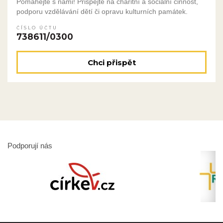
Pomáhejte s námi! Přispějte na charitní a sociální činnost,
podporu vzdělávání dětí či opravu kulturních památek.
ČÍSLO ÚČTU
738611/0300
Chci přispět
Podporují nás