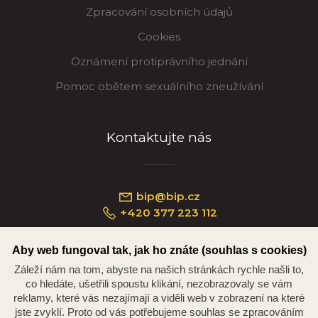
Zpracování osobních údajů
Cookies
Oznámení protiprávního jednání
Pomoc obětem sexuálního zneužívání
Kontaktujte nás
bip@bip.cz
+420 377 223 112
Aby web fungoval tak, jak ho znáte (souhlas s cookies)
Záleží nám na tom, abyste na našich stránkách rychle našli to,
Náměstí Republiky 234/35, 301 00 Plzeň
co hledáte, ušetřili spoustu klikání, nezobrazovaly se vám
reklamy, které vás nezajímají a viděli web v zobrazení na které
jste zvyklí. Proto od vás potřebujeme souhlas se zpracováním