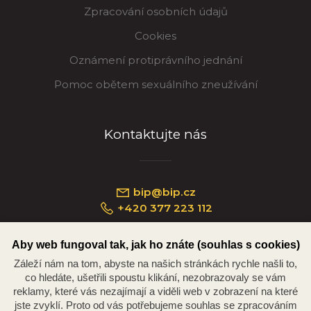
Zpracování osobních údajů
Cookies
Oznámení protiprávního jednání
Pomoc obětem sexuálního zneužívání
Kontaktujte nás
bip@bip.cz
+420 377 223 112
Aby web fungoval tak, jak ho znáte (souhlas s cookies)
Záleží nám na tom, abyste na našich stránkách rychle našli to,
Náměstí Republiky 234/35, 301 00 Plzeň
co hledáte, ušetřili spoustu klikání, nezobrazovaly se vám
reklamy, které vás nezajímají a viděli web v zobrazení na které
jste zvyklí. Proto od vás potřebujeme souhlas se zpracováním