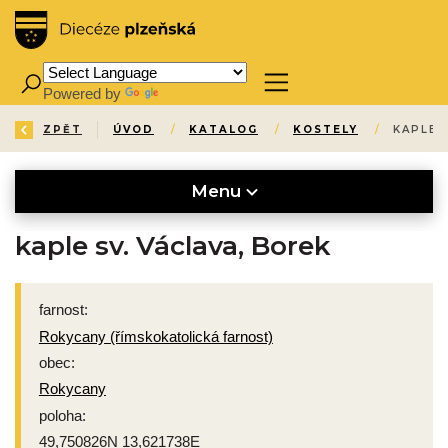
Powered by
Translate
ZPĚT
ÚVOD
/
KATALOG
/
KOSTELY
/
KAPLE 
Menu
kaple sv. Václava, Borek
farnost:
Rokycany (římskokatolická farnost)
obec:
Rokycany
poloha:
49,750826N 13,621738E