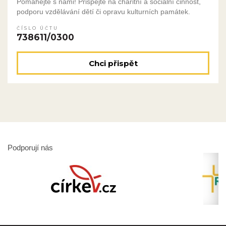
Pomáhejte s námi! Přispějte na charitní a sociální činnost,
podporu vzdělávání dětí či opravu kulturních památek.
ČÍSLO ÚČTU
738611/0300
Chci přispět
Podporují nás