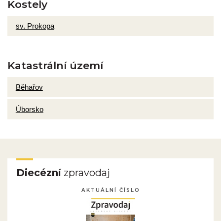
Kostely
sv. Prokopa
Katastrální území
Běhařov
Úborsko
Diecézní
zpravodaj
AKTUÁLNÍ ČÍSLO