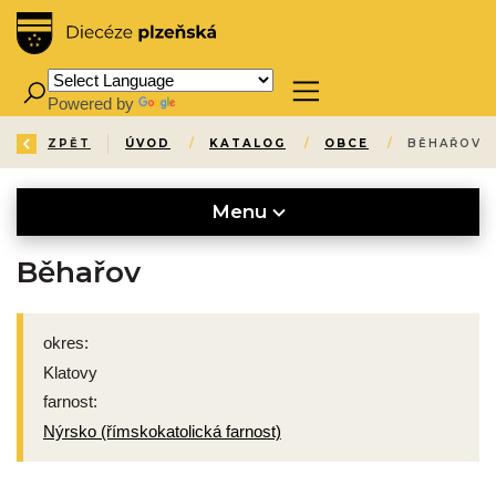
Powered by
Translate
ZPĚT
ÚVOD
/
KATALOG
/
OBCE
/
BĚHAŘOV
Menu
Běhařov
okres:
Klatovy
farnost:
Nýrsko (římskokatolická farnost)