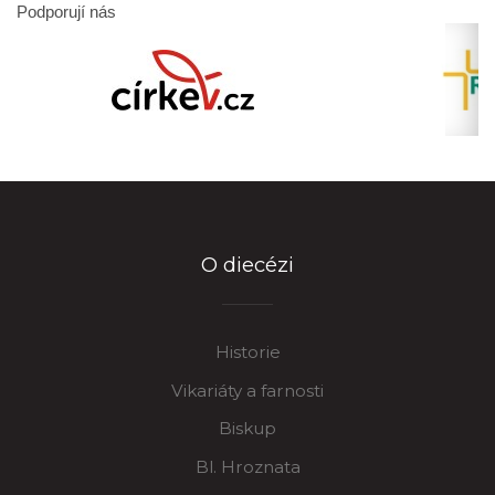
Podporují nás
O diecézi
Historie
Vikariáty a farnosti
Biskup
Bl. Hroznata