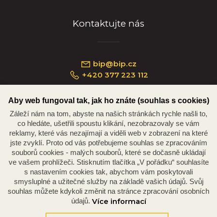
Kontaktujte nás
bip@bip.cz
+420 377 223 112
Aby web fungoval tak, jak ho znáte (souhlas s cookies)
Záleží nám na tom, abyste na našich stránkách rychle našli to,
Náměstí Republiky 234/35, 301 00 Plzeň
co hledáte, ušetřili spoustu klikání, nezobrazovaly se vám
reklamy, které vás nezajímají a viděli web v zobrazení na které
jste zvyklí. Proto od vás potřebujeme souhlas se zpracováním
souborů cookies - malých souborů, které se dočasně ukládají
ve vašem prohlížeči. Stisknutím tlačítka „V pořádku“ souhlasíte
s nastavením cookies tak, abychom vám poskytovali
smysluplné a užitečné služby na základě vašich údajů. Svůj
souhlas můžete kdykoli změnit na stránce zpracování osobních
údajů.
Více informací