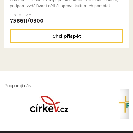
podporu vzdělávání dětí či opravu kulturních památek.
ČÍSLO ÚČTU
738611/0300
Chci přispět
Podporují nás