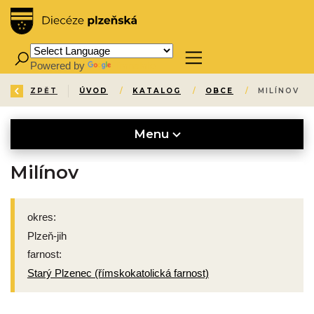
Powered by
Translate
ZPĚT
ÚVOD
/
KATALOG
/
OBCE
/
MILÍNOV
Menu
Milínov
okres:
Plzeň-jih
farnost:
Starý Plzenec (římskokatolická farnost)