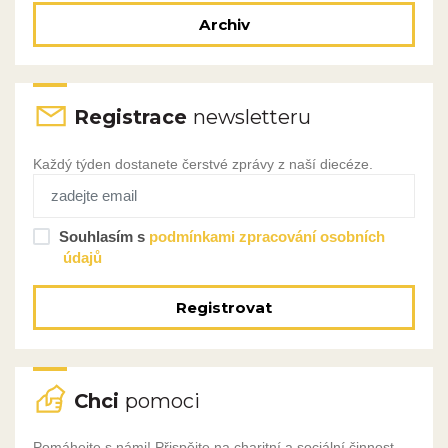
Archiv
Registrace
newsletteru
Každý týden dostanete čerstvé zprávy z naší diecéze.
Souhlasím s
podmínkami zpracování osobních
údajů
Registrovat
Chci
pomoci
Pomáhejte s námi! Přispějte na charitní a sociální činnost,