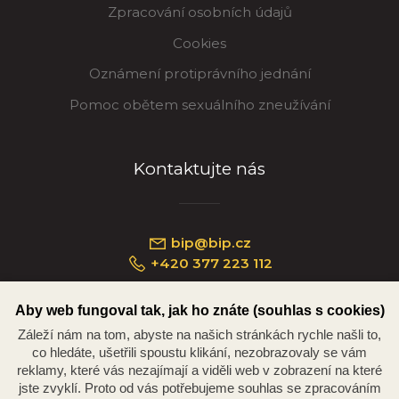
Zpracování osobních údajů
Cookies
Oznámení protiprávního jednání
Pomoc obětem sexuálního zneužívání
Kontaktujte nás
bip@bip.cz
+420 377 223 112
Aby web fungoval tak, jak ho znáte (souhlas s cookies)
Záleží nám na tom, abyste na našich stránkách rychle našli to,
Náměstí Republiky 234/35, 301 00 Plzeň
co hledáte, ušetřili spoustu klikání, nezobrazovaly se vám
reklamy, které vás nezajímají a viděli web v zobrazení na které
jste zvyklí. Proto od vás potřebujeme souhlas se zpracováním