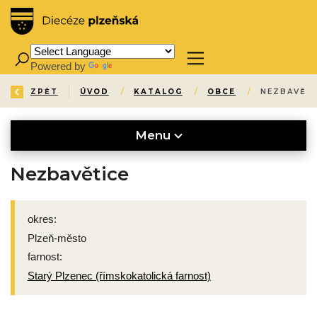
Powered by
Translate
ZPĚT
ÚVOD
/
KATALOG
/
OBCE
/
NEZBAVĚTI
Menu
Nezbavětice
okres:
Plzeň-město
farnost:
Starý Plzenec (římskokatolická farnost)