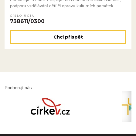
podporu vzdělávání dětí či opravu kulturních památek.
ČÍSLO ÚČTU
738611/0300
Chci přispět
Podporují nás