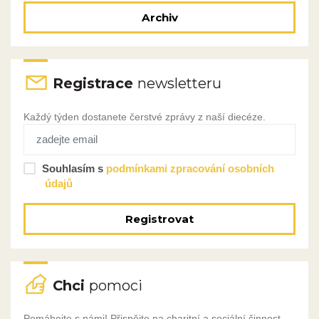
Archiv
Registrace
newsletteru
Každý týden dostanete čerstvé zprávy z naší diecéze.
Souhlasím s
podmínkami zpracování osobních
údajů
Registrovat
Chci
pomoci
Pomáhejte s námi! Přispějte na charitní a sociální činnost,