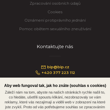
Zpracování osobních údajů
Cookies
Oznámení protiprávního jednání
Pomoc obětem sexuálního zneužívání
Kontaktujte nás
bip@bip.cz
+420 377 223 112
Aby web fungoval tak, jak ho znáte (souhlas s cookies)
Záleží nám na tom, abyste na našich stránkách rychle našli to,
Náměstí Republiky 234/35, 301 00 Plzeň
co hledáte, ušetřili spoustu klikání, nezobrazovaly se vám
reklamy, které vás nezajímají a viděli web v zobrazení na které
jste zvyklí. Proto od vás potřebujeme souhlas se zpracováním