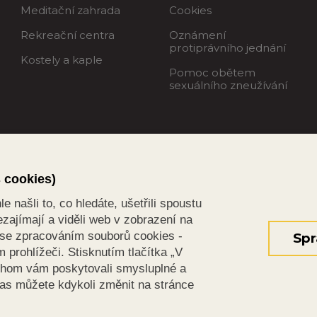
Meditační zahrada
Cookies
Rekreační centra
Oznámení
protiprávního jednání
Kostely a kaple
Pomoc obětem
sexuálního zneužívání
s cookies)
 našli to, co hledáte, ušetřili spoustu
zajímají a viděli web v zobrazení na
s se zpracováním souborů cookies -
Spr
prohlížeči. Stisknutím tlačítka „V
chom vám poskytovali smysluplné a
las můžete kdykoli změnit na stránce