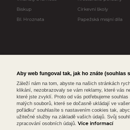
Biskup
Církevní školy
Bl. Hroznata
Papežská misijní díla
Aby web fungoval tak, jak ho znáte (souhlas 
Záleží nám na tom, abyste na našich stránkách rychle
klikání, nezobrazovaly se vám reklamy, které vás ne
které jste zvyklí. Proto od vás potřebujeme souhla
malých souborů, které se dočasně ukládají ve vašem 
pořádku“ souhlasíte s nastavením cookies tak, aby
užitečné služby na základě vašich údajů. Svůj souh
Více informací
zpracování osobních údajů.