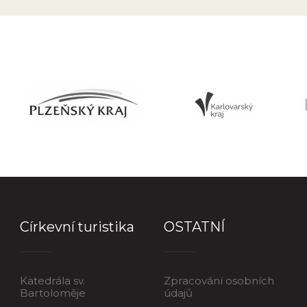
Církevní turistika
OSTATNÍ
Katedrála sv.
Zpracování osobních
Bartoloměje
údajů