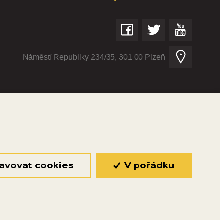
Náměstí Republiky 234/35, 301 00 Plzeň
© 2026 Oficiální stránky Plzeňské diecéze
©dmpCMS
avovat cookies
V pořádku