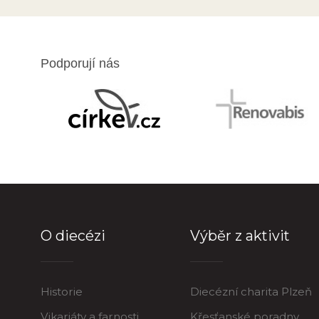
Podporují nás
O diecézi
Výběr z aktivit
Historie
Diecézní charita Plzeň
Vikariáty a farnosti
Křesťanské poradny