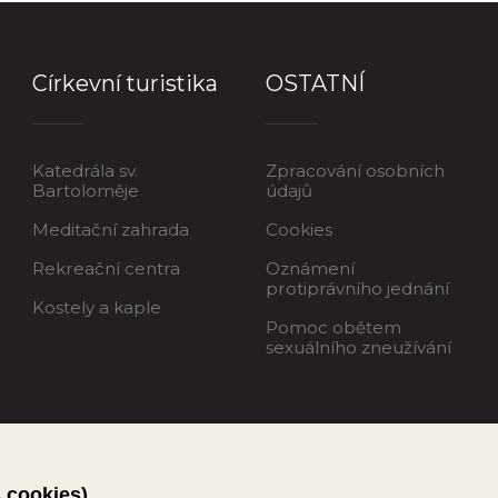
Církevní turistika
OSTATNÍ
Katedrála sv.
Zpracování osobních
Bartoloměje
údajů
Meditační zahrada
Cookies
Rekreační centra
Oznámení
protiprávního jednání
Kostely a kaple
Pomoc obětem
sexuálního zneužívání
s cookies)