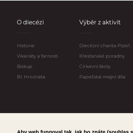
O diecézi
Výběr z aktivit
Historie
Diecézní charita Plzeň
Vikariáty a farnosti
Křesťanské poradny
Biskup
Církevní školy
Bl. Hroznata
Papežská misijní díla
Aby web fungoval tak, jak ho znáte (souhlas 