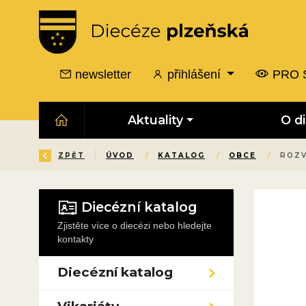
newsletter
přihlášení
PRO 
Aktuality
O d
ZPĚT
ÚVOD
/
KATALOG
/
OBCE
/
ROZ
Diecézní katalog
Zjistěte více o diecézi nebo hledejte
kontakty
Diecézní katalog