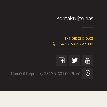
Kontaktujte nás
bip@bip.cz
+420 377 223 112
Náměstí Republiky 234/35, 301 00 Plzeň