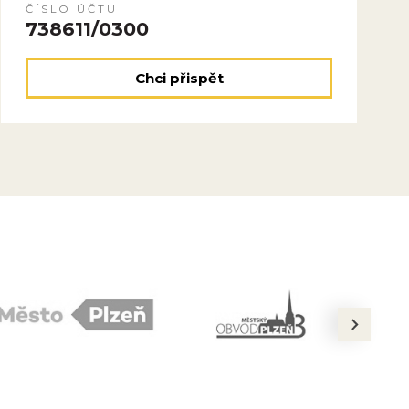
ČÍSLO ÚČTU
738611/0300
Chci přispět
next