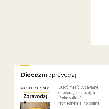
Diecézní
zpravodaj
Každý měsíc vydáváme
AKTUÁLNÍ ČÍSLO
zpravodaj s důležitým
děním v diecézi.
Prohlédněte si ho online.