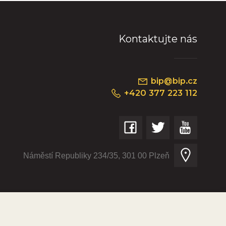
Kontaktujte nás
bip@bip.cz
+420 377 223 112
Náměstí Republiky 234/35, 301 00 Plzeň