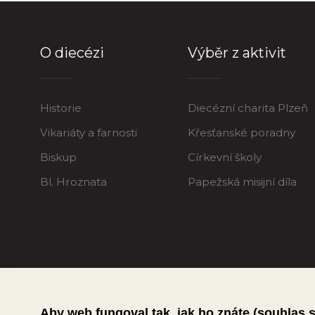
O diecézi
Výběr z aktivit
Historie
Diecézní charita Plzeň
Vikariáty a farnosti
Křesťanské poradny
Biskup
Církevní školy
Bl. Hroznata
Papežská misijní díla
Aby web fungoval tak, jak ho znáte (souhlas 