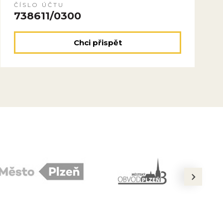
ČÍSLO ÚČTU
738611/0300
Chci přispět
next