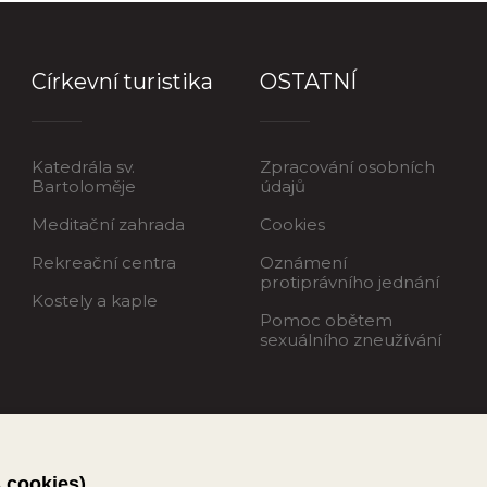
Církevní turistika
OSTATNÍ
Katedrála sv.
Zpracování osobních
Bartoloměje
údajů
Meditační zahrada
Cookies
Rekreační centra
Oznámení
protiprávního jednání
Kostely a kaple
Pomoc obětem
sexuálního zneužívání
s cookies)