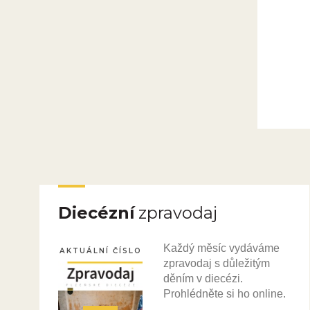
Diecézní
zpravodaj
Každý měsíc vydáváme
AKTUÁLNÍ ČÍSLO
zpravodaj s důležitým
děním v diecézi.
Prohlédněte si ho online.