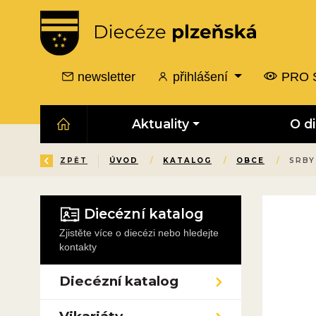
newsletter
přihlášení
PRO 
Aktuality
O d
ZPĚT
ÚVOD
/
KATALOG
/
OBCE
/
SRBY
Diecézní katalog
Zjistěte více o diecézi nebo hledejte
kontakty
Diecézní katalog