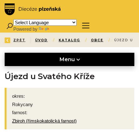
Powered by
Translate
ZPĚT
ÚVOD
/
KATALOG
/
OBCE
/
ÚJEZD U S
Menu
Újezd u Svatého Kříže
okres:
Rokycany
farnost:
Zbiroh (římskokatolická farnost)