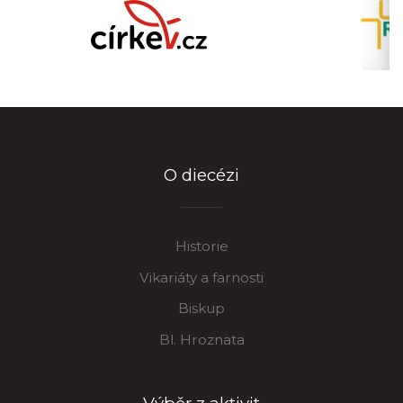
O diecézi
Historie
Vikariáty a farnosti
Biskup
Bl. Hroznata