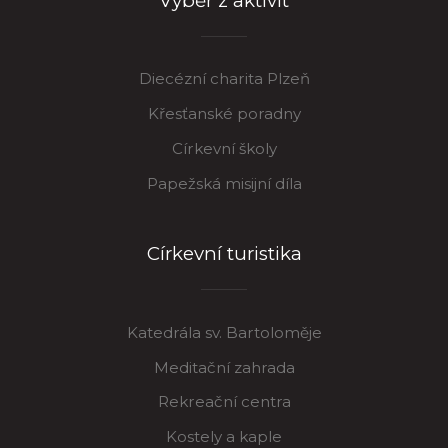
Výběr z aktivit
Diecézní charita Plzeň
Křesťanské poradny
Církevní školy
Papežská misijní díla
Církevní turistika
Katedrála sv. Bartoloměje
Meditační zahrada
Rekreační centra
Kostely a kaple