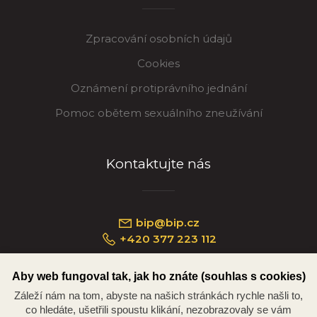
Zpracování osobních údajů
Cookies
Oznámení protiprávního jednání
Pomoc obětem sexuálního zneužívání
Kontaktujte nás
bip@bip.cz
+420 377 223 112
Aby web fungoval tak, jak ho znáte (souhlas s cookies)
Záleží nám na tom, abyste na našich stránkách rychle našli to,
Náměstí Republiky 234/35, 301 00 Plzeň
co hledáte, ušetřili spoustu klikání, nezobrazovaly se vám