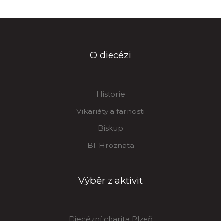
O diecézi
Historie
Vikariáty a farnosti
Biskup
Bl. Hroznata
Výběr z aktivit
Diecézní charita Plzeň