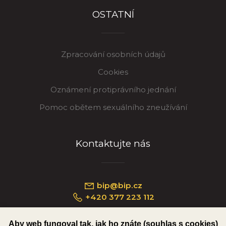
OSTATNÍ
Zpracování osobních údajů
Cookies
Oznámení protiprávního jednání
Pomoc obětem sexuálního zneužívání
Kontaktujte nás
bip@bip.cz
+420 377 223 112
Aby web fungoval tak, jak ho znáte (souhlas s cookies)