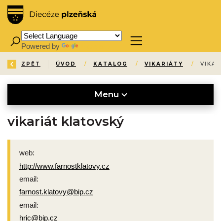
Powered by
Translate
ZPĚT
ÚVOD
/
KATALOG
/
VIKARIÁTY
/
VIKA
Menu
vikariát klatovský
web:
http://www.farnostklatovy.cz
email:
farnost.klatovy@bip.cz
email:
hric@bip.cz