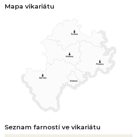
Mapa vikariátu
Švihov
Klatovy
Plánice
Nýrsko
Klatovy
Seznam farností ve vikariátu