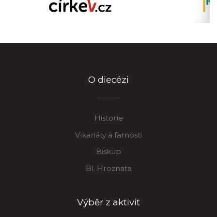
O diecézi
Historie
Vikariáty a farnosti
Biskup
Bl. Hroznata
Výběr z aktivit