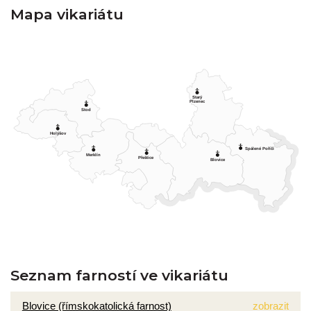
Mapa vikariátu
Starý
Plzenec
Stod
Holýšov
Spálené Poříčí
Merklín
Přeštice
Blovice
Seznam farností ve vikariátu
Blovice (římskokatolická farnost)
zobrazit