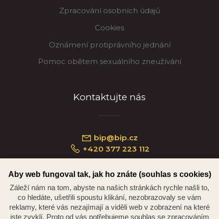
Zpracování osobních údajů
Cookies
Oznámení protiprávního jednání
Pomoc obětem sexuálního zneužívání
Kontaktujte nás
bip@bip.cz
+420 377 223 112
Aby web fungoval tak, jak ho znáte (souhlas s cookies)
Záleží nám na tom, abyste na našich stránkách rychle našli to,
Náměstí Republiky 234/35, 301 00 Plzeň
co hledáte, ušetřili spoustu klikání, nezobrazovaly se vám
reklamy, které vás nezajímají a viděli web v zobrazení na které
jste zvyklí. Proto od vás potřebujeme souhlas se zpracováním