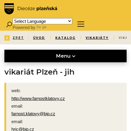
Powered by
Translate
ZPĚT
ÚVOD
/
KATALOG
/
VIKARIÁTY
/
VIKAR
Menu
vikariát Plzeň - jih
web:
http://www.farnostklatovy.cz
email:
farnost.klatovy@bip.cz
email:
hric@bip.cz