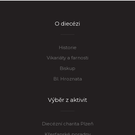
O diecézi
Historie
Vikariáty a farnosti
Biskup
Bl. Hroznata
Výběr z aktivit
Diecézní charita Plzeň
Křesťanské poradny