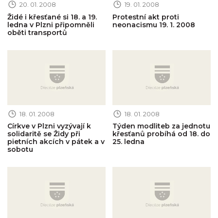
20. 01. 2008
19. 01. 2008
Židé i křesťané si 18. a 19.
Protestní akt proti
ledna v Plzni připomněli
neonacismu 19. 1. 2008
oběti transportů
Obrázek novinky
Obrázek novinky
18. 01. 2008
18. 01. 2008
Církve v Plzni vyzývají k
Týden modliteb za jednotu
solidaritě se Židy při
křesťanů probíhá od 18. do
pietních akcích v pátek a v
25. ledna
sobotu
Obrázek novinky
Obrázek novinky