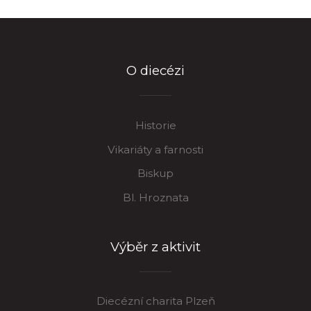
O diecézi
Historie
Vikariáty a farnosti
Biskup
Bl. Hroznata
Výběr z aktivit
Diecézní charita Plzeň