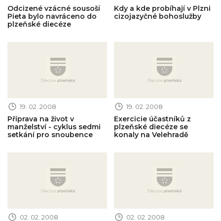
Odcizené vzácné sousoší
Kdy a kde probíhají v Plzni
Pieta bylo navráceno do
cizojazyčné bohoslužby
plzeňské diecéze
Obrázek novinky
Obrázek novinky
19. 02. 2008
19. 02. 2008
Příprava na život v
Exercicie účastníků z
manželství - cyklus sedmi
plzeňské diecéze se
setkání pro snoubence
konaly na Velehradě
Obrázek novinky
Obrázek novinky
02. 02. 2008
02. 02. 2008