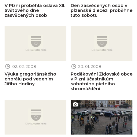
V Plzni proběhla oslava XII.
Den zasvěcených osob v
Světového dne
plzeňské diecézi proběhne
zasvěcených osob
tuto sobotu
Obrázek novinky
Obrázek novinky
02. 02. 2008
20. 01. 2008
Výuka gregoriánského
Poděkování Židovské obce
chorálu pod vedením
v Plzni účastníkům
Jiřího Hodiny
sobotního pietního
shromáždění
Obrázek novinky
Obrázek novinky