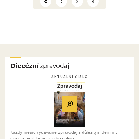
Diecézní
zpravodaj
AKTUÁLNÍ ČÍSLO
Každý měsíc vydáváme zpravodaj s důležitým děním v
diecézi. Prohlédněte si ho online.