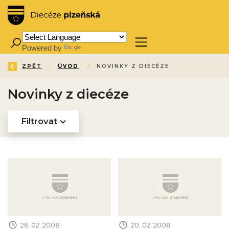
Powered by
Translate
ZPĚT
ÚVOD
/
NOVINKY Z DIECÉZE
Novinky z diecéze
Filtrovat
Obrázek novinky
Obrázek novinky
26. 02. 2008
20. 02. 2008