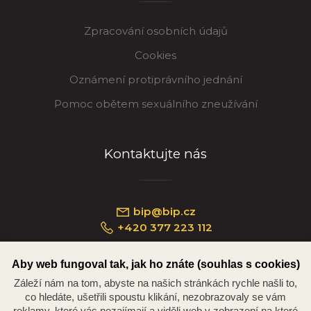
Zpracování osobních údajů
Cookies
Oznámení protiprávního jednání
Pomoc obětem sexuálního zneužívání
Kontaktujte nás
bip@bip.cz
+420 377 223 112
Aby web fungoval tak, jak ho znáte (souhlas s cookies)
Záleží nám na tom, abyste na našich stránkách rychle našli to,
Náměstí Republiky 234/35, 301 00 Plzeň
co hledáte, ušetřili spoustu klikání, nezobrazovaly se vám
reklamy, které vás nezajímají a viděli web v zobrazení na které