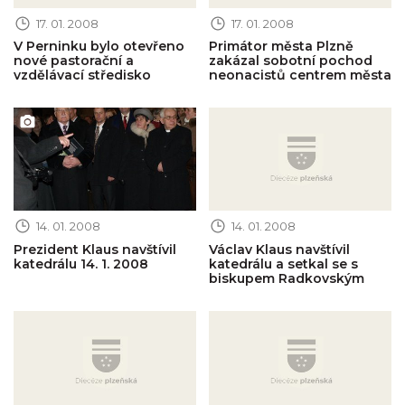
17. 01. 2008
17. 01. 2008
V Perninku bylo otevřeno
Primátor města Plzně
nové pastorační a
zakázal sobotní pochod
vzdělávací středisko
neonacistů centrem města
Obrázek novinky
Obrázek novinky
14. 01. 2008
14. 01. 2008
Prezident Klaus navštívil
Václav Klaus navštívil
katedrálu 14. 1. 2008
katedrálu a setkal se s
biskupem Radkovským
Obrázek novinky
Obrázek novinky