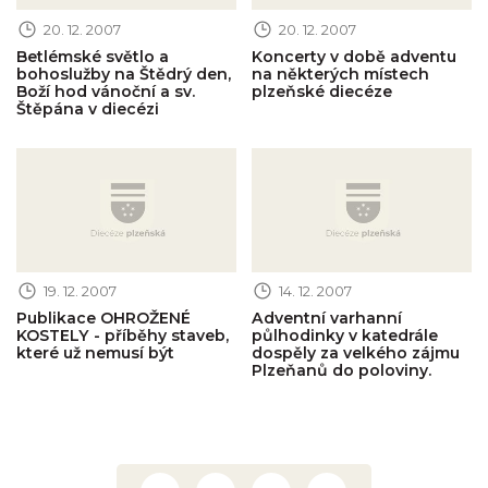
20. 12. 2007
20. 12. 2007
Betlémské světlo a
Koncerty v době adventu
bohoslužby na Štědrý den,
na některých místech
Boží hod vánoční a sv.
plzeňské diecéze
Štěpána v diecézi
Obrázek novinky
Obrázek novinky
19. 12. 2007
14. 12. 2007
Publikace OHROŽENÉ
Adventní varhanní
KOSTELY - příběhy staveb,
půlhodinky v katedrále
které už nemusí být
dospěly za velkého zájmu
Plzeňanů do poloviny.