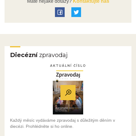
Máte nějaké dotazy?
Kontaktujte nás
Diecézní
zpravodaj
AKTUÁLNÍ ČÍSLO
Každý měsíc vydáváme zpravodaj s důležitým děním v
diecézi. Prohlédněte si ho online.