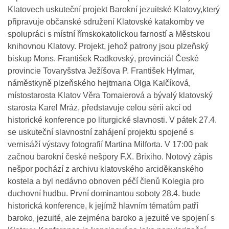
Klatovech uskuteční projekt Barokní jezuitské Klatovy,který
připravuje občanské sdružení Klatovské katakomby ve
spolupráci s místní římskokatolickou farností a Městskou
knihovnou Klatovy. Projekt, jehož patrony jsou plzeňský
biskup Mons. František Radkovský, provinciál České
provincie Tovaryšstva Ježíšova P. František Hylmar,
náměstkyně plzeňského hejtmana Olga Kalčíková,
místostarosta Klatov Věra Tomaierová a bývalý klatovský
starosta Karel Mráz, představuje celou sérii akcí od
historické konference po liturgické slavnosti. V pátek 27.4.
se uskuteční slavnostní zahájení projektu spojené s
vernisáží výstavy fotografií Martina Milforta. V 17:00 pak
začnou barokní české nešpory F.X. Brixiho. Notový zápis
nešpor pochází z archivu klatovského arciděkanského
kostela a byl nedávno obnoven péčí členů Kolegia pro
duchovní hudbu. První dominantou soboty 28.4. bude
historická konference, k jejímž hlavním tématům patří
baroko, jezuité, ale zejména baroko a jezuité ve spojení s