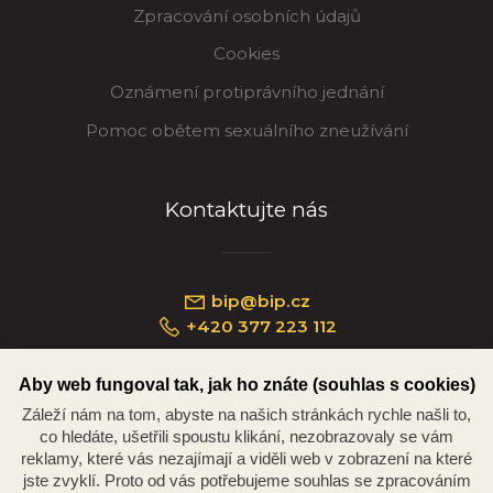
Zpracování osobních údajů
Cookies
Oznámení protiprávního jednání
Pomoc obětem sexuálního zneužívání
Kontaktujte nás
bip@bip.cz
+420 377 223 112
Aby web fungoval tak, jak ho znáte (souhlas s cookies)
Záleží nám na tom, abyste na našich stránkách rychle našli to,
Náměstí Republiky 234/35, 301 00 Plzeň
co hledáte, ušetřili spoustu klikání, nezobrazovaly se vám
reklamy, které vás nezajímají a viděli web v zobrazení na které
jste zvyklí. Proto od vás potřebujeme souhlas se zpracováním