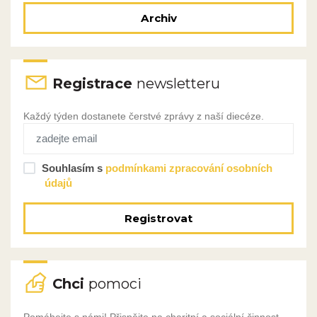
Archiv
Registrace
newsletteru
Každý týden dostanete čerstvé zprávy z naší diecéze.
Souhlasím s
podmínkami zpracování osobních
údajů
Registrovat
Chci
pomoci
Pomáhejte s námi! Přispějte na charitní a sociální činnost,