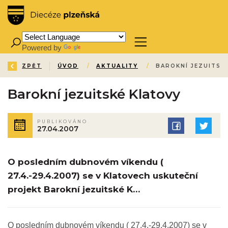
Powered by
Translate
ZPĚT
ÚVOD
/
AKTUALITY
/
BAROKNÍ JEZUITSK
Barokní jezuitské Klatovy
PUBLIKOVÁNO
27.04.2007
O posledním dubnovém víkendu (
27.4.-29.4.2007) se v Klatovech uskuteční
projekt Barokní jezuitské K…
O posledním dubnovém víkendu ( 27.4.-29.4.2007) se v