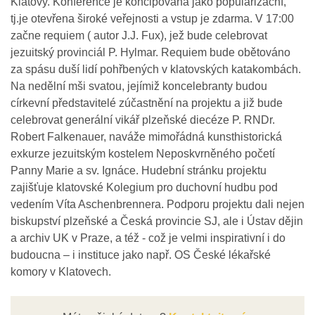
Klatovy. Konference je koncipována jako popularizační,
tj.je otevřena široké veřejnosti a vstup je zdarma. V 17:00
začne requiem ( autor J.J. Fux), jež bude celebrovat
jezuitský provinciál P. Hylmar. Requiem bude obětováno
za spásu duší lidí pohřbených v klatovských katakombách.
Na nedělní mši svatou, jejímiž koncelebranty budou
církevní představitelé zúčastnění na projektu a již bude
celebrovat generální vikář plzeňské diecéze P. RNDr.
Robert Falkenauer, naváže mimořádná kunsthistorická
exkurze jezuitským kostelem Neposkvrněného početí
Panny Marie a sv. Ignáce. Hudební stránku projektu
zajišťuje klatovské Kolegium pro duchovní hudbu pod
vedením Víta Aschenbrennera. Podporu projektu dali nejen
biskupství plzeňské a Česká provincie SJ, ale i Ústav dějin
a archiv UK v Praze, a též - což je velmi inspirativní i do
budoucna – i instituce jako např. OS České lékařské
komory v Klatovech.