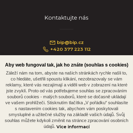
Kontaktujte nás
bip@bip.cz
+420 377 223 112
Aby web fungoval tak, jak ho znáte (souhlas s cookies)
Záleží nám na tom, abyste na našich stránkách rychle našli to,
Náměstí Republiky 234/35, 301 00 Plzeň
co hledáte, ušetřili spoustu klikání, nezobrazovaly se vám
reklamy, které vás nezajímají a viděli web v zobrazení na které
jste zvyklí. Proto od vás potřebujeme souhlas se zpracováním
souborů cookies - malých souborů, které se dočasně ukládají
ve vašem prohlížeči. Stisknutím tlačítka „V pořádku“ souhlasíte
s nastavením cookies tak, abychom vám poskytovali
smysluplné a užitečné služby na základě vašich údajů. Svůj
souhlas můžete kdykoli změnit na stránce zpracování osobních
údajů.
Více informací