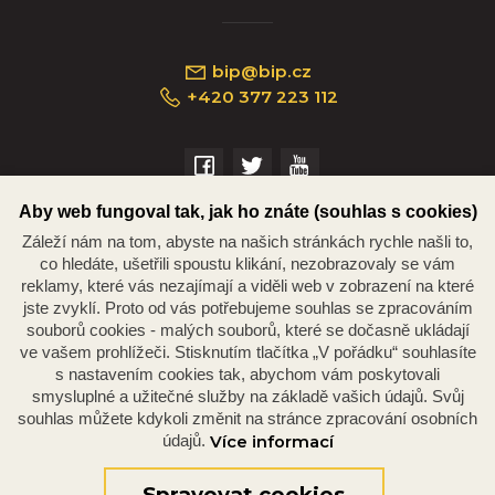
bip@bip.cz
+420 377 223 112
Náměstí Republiky 234/35, 301 00 Plzeň
Aby web fungoval tak, jak ho znáte (souhlas s cookies)
Záleží nám na tom, abyste na našich stránkách rychle našli to,
co hledáte, ušetřili spoustu klikání, nezobrazovaly se vám
reklamy, které vás nezajímají a viděli web v zobrazení na které
jste zvyklí. Proto od vás potřebujeme souhlas se zpracováním
souborů cookies - malých souborů, které se dočasně ukládají
ve vašem prohlížeči. Stisknutím tlačítka „V pořádku“ souhlasíte
s nastavením cookies tak, abychom vám poskytovali
smysluplné a užitečné služby na základě vašich údajů. Svůj
souhlas můžete kdykoli změnit na stránce zpracování osobních
© 2026 Oficiální stránky Plzeňské diecéze
©dmpCMS
údajů.
Více informací
Spravovat cookies