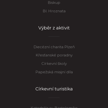
Biskup
Bl. Hroznata
Výběr z aktivit
Diecézní charita Plzeň
Křesťanské poradny
Církevní školy
Papežská misijní díla
Církevní turistika
Katedrála sv. Bartoloměje