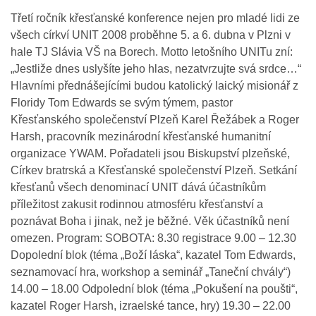
Třetí ročník křesťanské konference nejen pro mladé lidi ze
všech církví UNIT 2008 proběhne 5. a 6. dubna v Plzni v
hale TJ Slávia VŠ na Borech. Motto letošního UNITu zní:
„Jestliže dnes uslyšíte jeho hlas, nezatvrzujte svá srdce…“
Hlavními přednášejícími budou katolický laický misionář z
Floridy Tom Edwards se svým týmem, pastor
Křesťanského společenství Plzeň Karel Řežábek a Roger
Harsh, pracovník mezinárodní křesťanské humanitní
organizace YWAM. Pořadateli jsou Biskupství plzeňské,
Církev bratrská a Křesťanské společenství Plzeň. Setkání
křesťanů všech denominací UNIT dává účastníkům
příležitost zakusit rodinnou atmosféru křesťanství a
poznávat Boha i jinak, než je běžné. Věk účastníků není
omezen. Program: SOBOTA: 8.30 registrace 9.00 – 12.30
Dopolední blok (téma „Boží láska“, kazatel Tom Edwards,
seznamovací hra, workshop a seminář „Taneční chvály“)
14.00 – 18.00 Odpolední blok (téma „Pokušení na poušti“,
kazatel Roger Harsh, izraelské tance, hry) 19.30 – 22.00