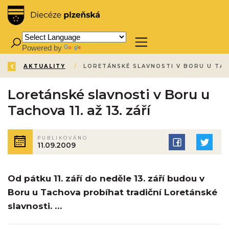
Powered by
Translate
ZPĚT
ÚVOD
AKTUALITY
/
/
Loretánské slavnosti v Boru u
Tachova 11. až 13. září
PUBLIKOVÁNO
11.09.2009
Od pátku 11. září do neděle 13. září budou v
Boru u Tachova probíhat tradiční Loretánské
slavnosti. …