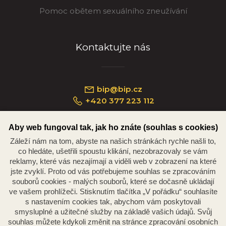
Pomoc obětem sexuálního zneužívání
Kontaktujte nás
bip@bip.cz
+420 377 223 112
Aby web fungoval tak, jak ho znáte (souhlas s cookies)
Záleží nám na tom, abyste na našich stránkách rychle našli to,
Náměstí Republiky 234/35, 301 00 Plzeň
co hledáte, ušetřili spoustu klikání, nezobrazovaly se vám
reklamy, které vás nezajímají a viděli web v zobrazení na které
jste zvyklí. Proto od vás potřebujeme souhlas se zpracováním
souborů cookies - malých souborů, které se dočasně ukládají
ve vašem prohlížeči. Stisknutím tlačítka „V pořádku“ souhlasíte
s nastavením cookies tak, abychom vám poskytovali
smysluplné a užitečné služby na základě vašich údajů. Svůj
souhlas můžete kdykoli změnit na stránce zpracování osobních