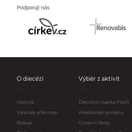
Podporují nás
O diecézi
Výběr z aktivit
Historie
Diecézní charita Plzeň
Vikariáty a farnosti
Křesťanské poradny
Biskup
Církevní školy