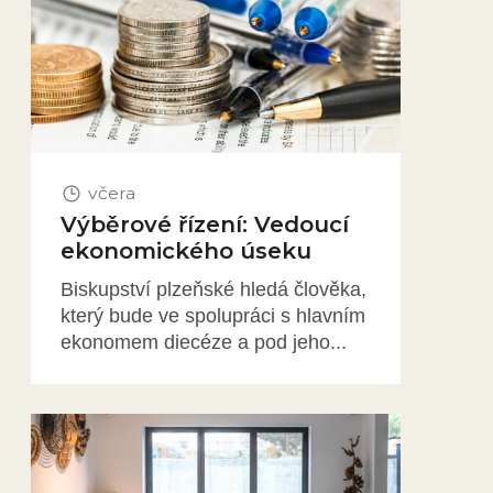
včera
Výběrové řízení: Vedoucí
ekonomického úseku
Biskupství plzeňské hledá člověka,
který bude ve spolupráci s hlavním
ekonomem diecéze a pod jeho...
Obrázek novinky