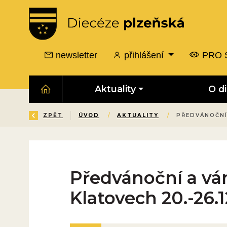
newsletter
přihlášení
PRO 
Aktuality
O d
ZPĚT
ÚVOD
/
AKTUALITY
/
PŘEDVÁNOČNÍ 
Předvánoční a vá
Klatovech 20.-26.1