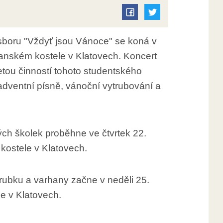
boru "Vždyť jsou Vánoce" se koná v
kanském kostele v Klatovech. Koncert
tou činností tohoto studentského
 adventní písně, vánoční vytrubování a
ých školek proběhne ve čtvrtek 22.
kostele v Klatovech.
rubku a varhany začne v neděli 25.
le v Klatovech.