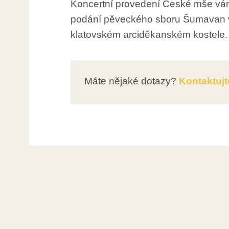
Koncertní provedení České mše vá
podání pěveckého sboru Šumavan v 
klatovském arciděkanském kostele.
Máte nějaké dotazy?
Kontaktujt