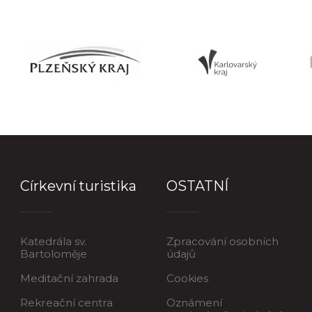
Církevní turistika
OSTATNÍ
Katedrála sv.
Zpracování osobních
Bartoloměje
údajů
Meditační zahrada
Cookies
Rekreační centra
Oznámení