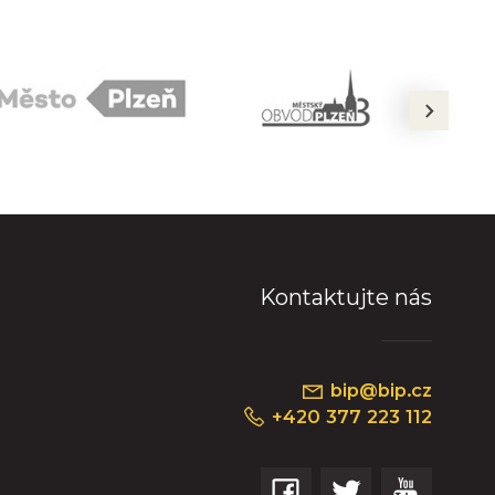
next
Kontaktujte nás
bip@bip.cz
+420 377 223 112