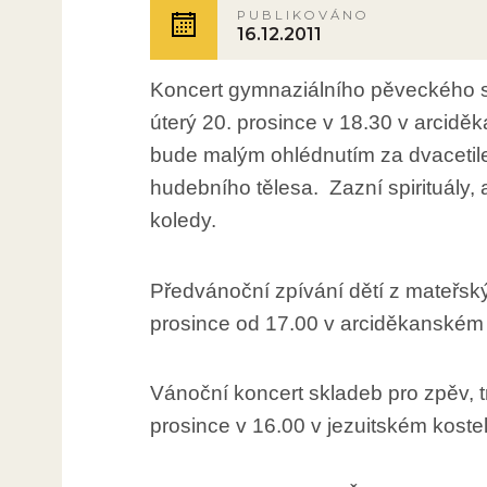
PUBLIKOVÁNO
16.12.2011
Koncert gymnaziálního pěveckého s
úterý 20. prosince v 18.30 v arcidě
bude malým ohlédnutím za dvacetile
hudebního tělesa. Zazní spirituály,
koledy.
Předvánoční zpívání dětí z mateřsk
prosince od 17.00 v arciděkanském 
Vánoční koncert skladeb pro zpěv, t
prosince v 16.00 v jezuitském koste