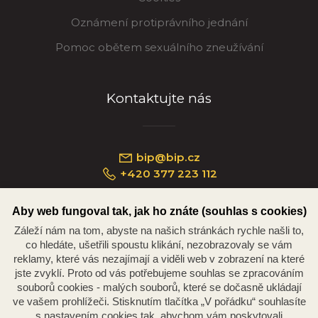
Oznámení protiprávního jednání
Pomoc obětem sexuálního zneužívání
Kontaktujte nás
bip@bip.cz
+420 377 223 112
Aby web fungoval tak, jak ho znáte (souhlas s cookies)
Záleží nám na tom, abyste na našich stránkách rychle našli to,
Náměstí Republiky 234/35, 301 00 Plzeň
co hledáte, ušetřili spoustu klikání, nezobrazovaly se vám
reklamy, které vás nezajímají a viděli web v zobrazení na které
jste zvyklí. Proto od vás potřebujeme souhlas se zpracováním
souborů cookies - malých souborů, které se dočasně ukládají
ve vašem prohlížeči. Stisknutím tlačítka „V pořádku“ souhlasíte
s nastavením cookies tak, abychom vám poskytovali