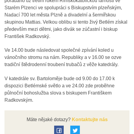
pořádáno už třetím rokem Římskokatolickou farností ve
Starém Plzenci ve spolupráci s Biskupstvím plzeňským,
Nadací 700 let města Plzně a divadelní a šermířskou
skupinou Mattias. Velkou oblibu si tento živý Betlém získal
především mezi dětmi, jako divák se zúčastní i biskup
František Radkovský.
Ve 14.00 bude následovat společné zpívání koled u
vánočního stromu na nám. Republiky a v 16.00 se ozve
tradiční štědrodenní troubení trubačů z věže katedrály.
V katedrále sv. Bartoloměje bude od 9.00 do 17.00 k
dispozici Betlémské světlo a ve 24.00 zde proběhne
půlnoční bohoslužba slova s biskupem Františkem
Radkovským.
Máte nějaké dotazy?
Kontaktujte nás