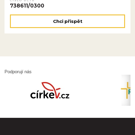
ČÍSLO ÚČTU
738611/0300
Chci přispět
Podporují nás