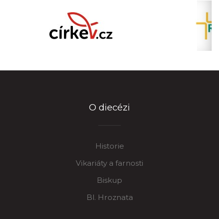
O diecézi
Historie
Vikariáty a farnosti
Biskup
Bl. Hroznata