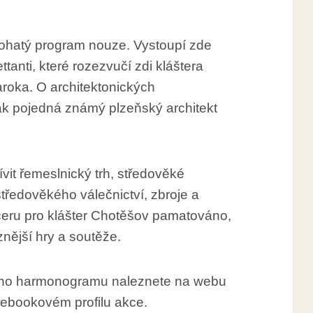
bohatý program nouze. Vystoupí zde
ettanti, které rozezvučí zdi kláštera
roka. O architektonických
ak pojedná známý plzeňský architekt
vit řemeslnický trh, středověké
tředověkého válečnictví, zbroje a
Večeru pro klášter Chotěšov pamatováno,
znější hry a soutěže.
ého harmonogramu naleznete na webu
ebookovém profilu akce.