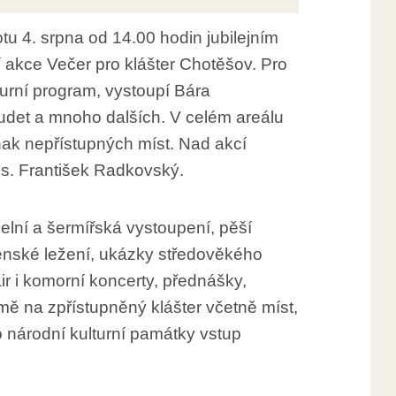
tu 4. srpna od 14.00 hodin jubilejním
 akce Večer pro klášter Chotěšov. Pro
turní program, vystoupí Bára
det a mnoho dalších. V celém areálu
inak nepřístupných míst. Nad akcí
ns. František Radkovský.
elní a šermířská vystoupení, pěší
vojenské ležení, ukázky středověkého
air i komorní koncerty, přednášky,
mě na zpřístupněný klášter včetně míst,
národní kulturní památky vstup