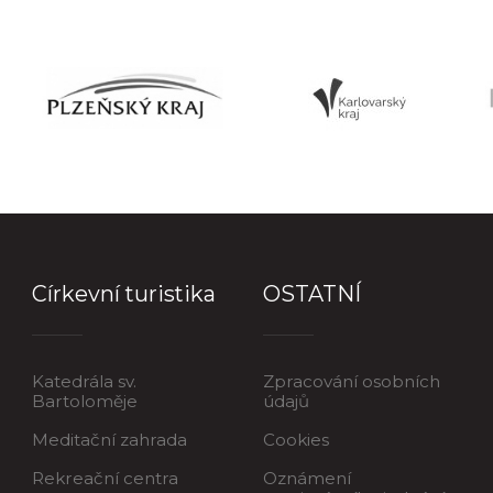
Církevní turistika
OSTATNÍ
Katedrála sv.
Zpracování osobních
Bartoloměje
údajů
Meditační zahrada
Cookies
Rekreační centra
Oznámení