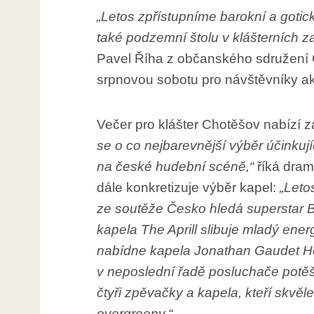
„Letos zpřístupníme barokní a goti
také podzemní štolu v klášterních z
Pavel Říha z občanského sdružení C
srpnovou sobotu pro návštěvníky ak
Večer pro klášter Chotěšov nabízí 
se o co nejbarevnější výběr účinkující
na české hudební scéně,“
říká dra
dále konkretizuje výběr kapel:
„Leto
ze soutěže Česko hledá superstar 
kapela The Aprill slibuje mladý ene
nabídne kapela Jonathan Gaudet H
v neposlední řadě posluchače potěší
čtyři zpěvačky a kapela, kteří skvěl
evergreeny.“