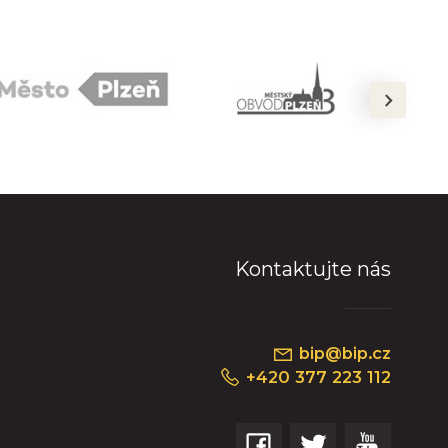
next
Kontaktujte nás
bip@bip.cz
+420 377 223 112