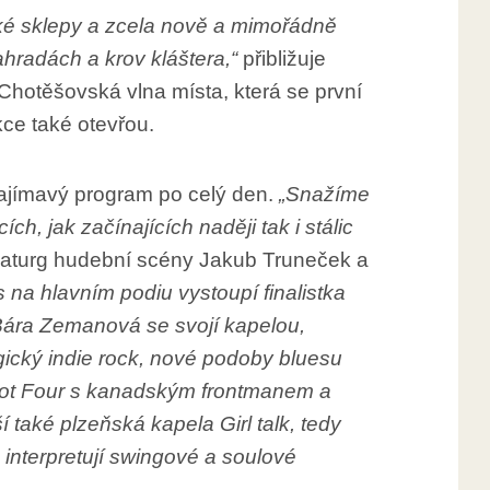
cké sklepy a zcela nově a mimořádně
ahradách a krov kláštera,“
přibližuje
hotěšovská vlna místa, která se první
ce také otevřou.
zajímavý program po celý den.
„Snažíme
ch, jak začínajících naději tak i stálic
maturg hudební scény Jakub Truneček a
s na hlavním podiu vystoupí finalistka
Bára Zemanová se svojí kapelou,
rgický indie rock, nové podoby bluesu
ot Four s kanadským frontmanem a
 také plzeňská kapela Girl talk, tedy
e interpretují swingové a soulové