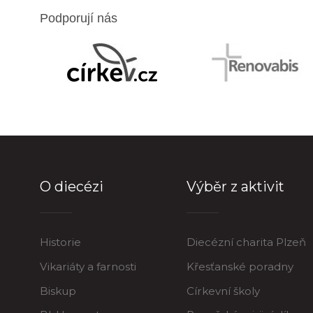
Podporují nás
O diecézi
Výběr z aktivit
Historie
Diecézní charita Plzeň
Vikariáty a farnosti
Křesťanské poradny
Biskup
Církevní školy