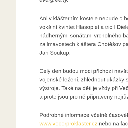
Ani v klášterním kostele nebude o 
vokální kvintet Hlasoplet a trio I Diel
nádhernými sonátami vrcholného ba
zajímavostech kláštera Chotěšov p
Jan Soukup.
Celý den budou moci příchozí navští
vojenské ležení, zhlédnout ukázky s
výstroje. Také na děti je vždy při 
a proto jsou pro ně připraveny nejrů
Podrobné informace včetně časov
www.vecerproklaster.cz
nebo na fac