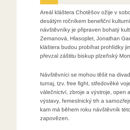
Areál kláštera Chotěšov ožije v sobo
desátým ročníkem benefiční kulturní
návštěvníky je připraven bohatý kul
Zemanová, Hlasoplet, Jonathan Gau
kláštera budou probíhat prohlídky j
převzal záštitu biskup plzeňský Mo
Návštěvníci se mohou těšit na divad
turnaj, tzv. free fight, středověké 
válečnictví, zbroje a výstroje, open 
výstavy, řemeslnický trh a samozřej
kam má během roku návštěvník této 
zapovězen.