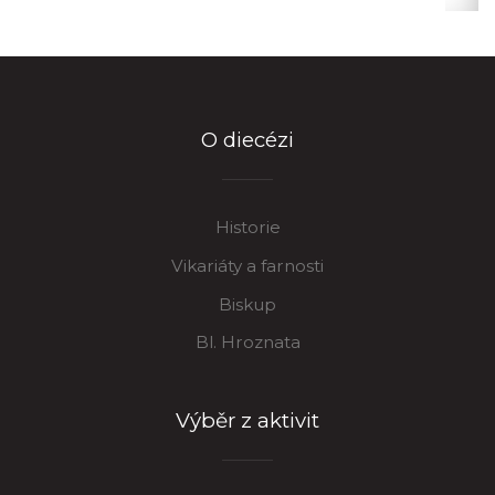
O diecézi
Historie
Vikariáty a farnosti
Biskup
Bl. Hroznata
Výběr z aktivit