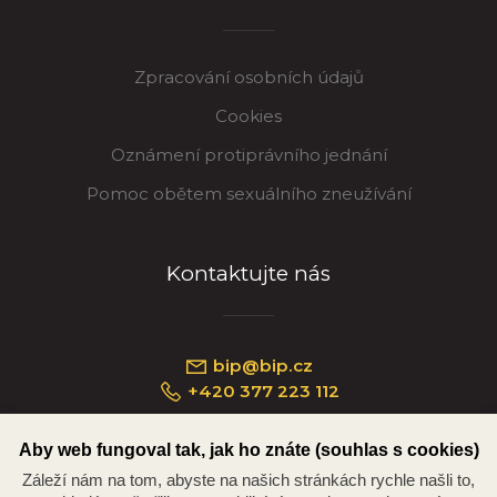
Zpracování osobních údajů
Cookies
Oznámení protiprávního jednání
Pomoc obětem sexuálního zneužívání
Kontaktujte nás
bip@bip.cz
+420 377 223 112
Aby web fungoval tak, jak ho znáte (souhlas s cookies)
Záleží nám na tom, abyste na našich stránkách rychle našli to,