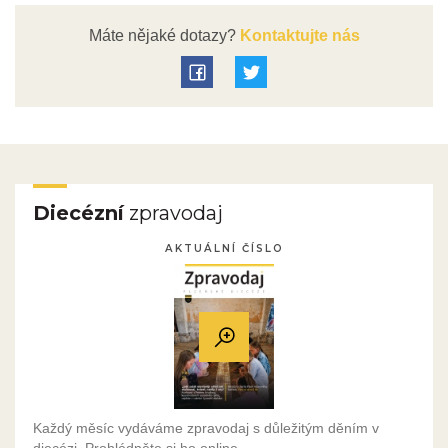
Máte nějaké dotazy?
Kontaktujte nás
Diecézní
zpravodaj
AKTUÁLNÍ ČÍSLO
Každý měsíc vydáváme zpravodaj s důležitým děním v
diecézi. Prohlédněte si ho online.