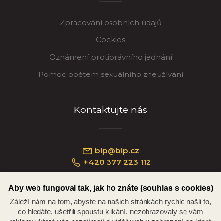
Zpracování osobních údajů
Cookies
Oznámení protiprávního jednání
Pomoc obětem sexuálního zneužívání
Kontaktujte nás
bip@bip.cz
+420 377 223 112
Aby web fungoval tak, jak ho znáte (souhlas s cookies)
Záleží nám na tom, abyste na našich stránkách rychle našli to,
Náměstí Republiky 234/35, 301 00 Plzeň
co hledáte, ušetřili spoustu klikání, nezobrazovaly se vám