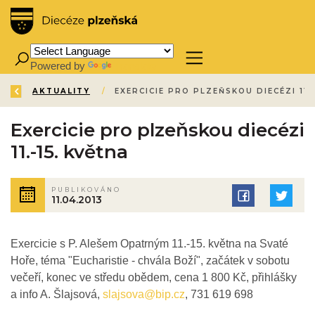
Powered by
Translate
ZPĚT
ÚVOD
AKTUALITY
/
/
Exercicie pro plzeňskou diecézi
11.-15. května
PUBLIKOVÁNO
11.04.2013
Exercicie s P. Alešem Opatrným 11.-15. května na Svaté
Hoře, téma "Eucharistie - chvála Boží", začátek v sobotu
večeří, konec ve středu obědem, cena 1 800 Kč, přihlášky
a info A. Šlajsová,
slajsova@bip.cz
, 731 619 698