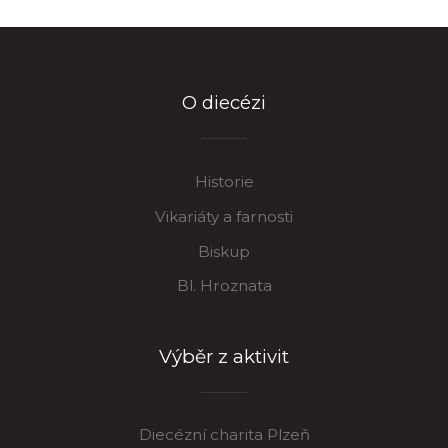
O diecézi
Historie
Vikariáty a farnosti
Biskup
Bl. Hroznata
Výběr z aktivit
Diecézní charita Plzeň