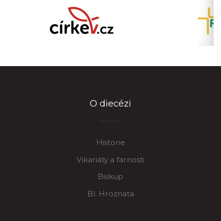
O diecézi
Historie
Vikariáty a farnosti
Biskup
Bl. Hroznata