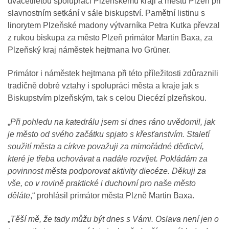
dvacetiletou spolupráci Plzeňskému kraji a městu Plzeň při
slavnostním setkání v sále biskupství. Pamětní listinu s
linorytem Plzeňské madony výtvarníka Petra Kutka převzal
z rukou biskupa za město Plzeň primátor Martin Baxa, za
Plzeňský kraj náměstek hejtmana Ivo Grüner.
Primátor i náměstek hejtmana při této příležitosti zdůraznili
tradičně dobré vztahy i spolupráci města a kraje jak s
Biskupstvím plzeňským, tak s celou Diecézí plzeňskou.
„
Při pohledu na katedrálu jsem si dnes ráno uvědomil, jak
je město od svého začátku spjato s křesťanstvím. Staletí
soužití města a církve považuji za mimořádné dědictví,
které je třeba uchovávat a nadále rozvíjet. Pokládám za
povinnost města podporovat aktivity diecéze. Děkuji za
vše, co v rovině praktické i duchovní pro naše město
děláte
,“ prohlásil primátor města Plzně Martin Baxa.
„
Těší mě, že tady můžu být dnes s Vámi. Oslava není jen o