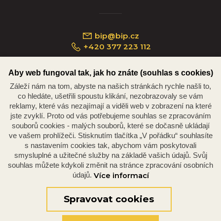
bip@bip.cz
+420 377 223 112
Aby web fungoval tak, jak ho znáte (souhlas s cookies)
Záleží nám na tom, abyste na našich stránkách rychle našli to,
Náměstí Republiky 234/35, 301 00 Plzeň
co hledáte, ušetřili spoustu klikání, nezobrazovaly se vám
reklamy, které vás nezajímají a viděli web v zobrazení na které
jste zvyklí. Proto od vás potřebujeme souhlas se zpracováním
souborů cookies - malých souborů, které se dočasně ukládají
ve vašem prohlížeči. Stisknutím tlačítka „V pořádku“ souhlasíte
s nastavením cookies tak, abychom vám poskytovali
smysluplné a užitečné služby na základě vašich údajů. Svůj
souhlas můžete kdykoli změnit na stránce zpracování osobních
údajů.
Více informací
© 2026 Oficiální stránky Plzeňské diecéze
©dmpCMS
Spravovat cookies