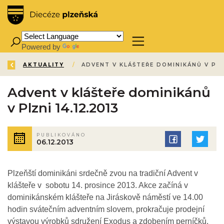
Powered by
Translate
ZPĚT
ÚVOD
AKTUALITY
/
/
Advent v klášteře dominikánů
v Plzni 14.12.2013
PUBLIKOVÁNO
06.12.2013
Plzeňští dominikáni srdečně zvou na tradiční Advent v
klášteře v sobotu 14. prosince 2013. Akce začíná v
dominikánském klášteře na Jiráskově náměstí ve 14.00
hodin svátečním adventním slovem, prokračuje prodejní
výstavou výrobků sdružení Exodus a zdobením perníčků.